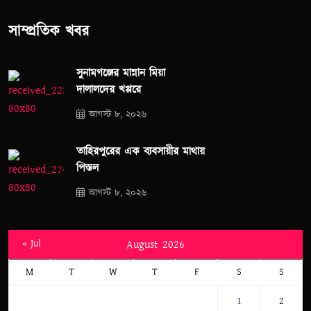
সাম্প্রতিক খবর
সুনামগঞ্জের মান্নান মিয়া
দালালদের খপ্পরে
আগস্ট ৮, ২০২৬
তাহিরপুরের এক ব্যবসায়ীর মাথায়
পিস্তল
আগস্ট ৮, ২০২৬
« Jul
August 2026
M
T
W
T
F
S
S
1
2