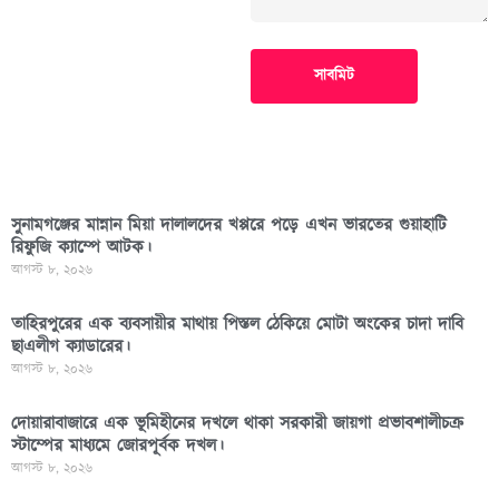
সাবমিট
সুনামগঞ্জের মান্নান মিয়া দালালদের খপ্পরে পড়ে এখন ভারতের গুয়াহাটি
রিফুজি ক্যাম্পে আটক।
আগস্ট ৮, ২০২৬
তাহিরপুরের এক ব্যবসায়ীর মাথায় পিস্তল ঠেকিয়ে মোটা অংকের চাদা দাবি
ছাএলীগ ক্যাডারের।
আগস্ট ৮, ২০২৬
দোয়ারাবাজারে এক ভূমিহীনের দখলে থাকা সরকারী জায়গা প্রভাবশালীচক্র
স্টাম্পের মাধ্যমে জোরপূর্বক দখল।
আগস্ট ৮, ২০২৬