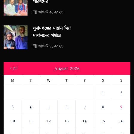
পরিষদের
আগস্ট ৯, ২০২৬
সুনামগঞ্জের মান্নান মিয়া
দালালদের খপ্পরে
আগস্ট ৮, ২০২৬
« Jul
August 2026
M
T
W
T
F
S
S
1
2
3
4
5
6
7
8
9
10
11
12
13
14
15
16