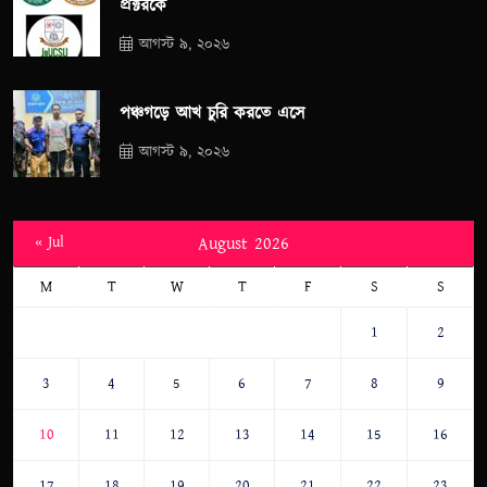
প্রক্টরকে
আগস্ট ৯, ২০২৬
পঞ্চগড়ে আখ চুরি করতে এসে
আগস্ট ৯, ২০২৬
« Jul
August 2026
M
T
W
T
F
S
S
1
2
3
4
5
6
7
8
9
10
11
12
13
14
15
16
17
18
19
20
21
22
23