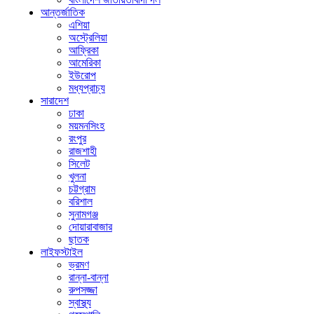
আন্তর্জাতিক
এশিয়া
অস্ট্রেলিয়া
আফ্রিকা
আমেরিকা
ইউরোপ
মধ্যপ্রাচ্য
সারাদেশ
ঢাকা
ময়মনসিংহ
রংপুর
রাজশাহী
সিলেট
খুলনা
চট্টগ্রাম
বরিশাল
সুনামগঞ্জ
দোয়ারাবাজার
ছাতক
লাইফস্টাইল
ভ্রমণ
রান্না-বান্না
রুপসজ্জা
স্বাস্থ্য