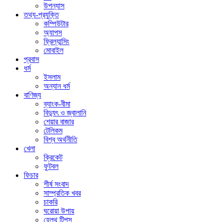
উপন্যাস
তথ্য-প্রযুক্তি
কম্পিউটার
অ্যাপস
ফ্রিল্যান্সিং
মোবাইল
প্রবাস
ধর্ম
ইসলাম
অন্যান ধর্ম
বাণিজ্য
ব্যাংক-বীমা
বিদ্যুৎ ও জ্বালানি
শেয়ার বাজার
টেলিকম
বিশ্ব অর্থনীতি
খেলা
ক্রিকেট
ফুটবল
ফিচার
শীর্ষ সংবাদ
সাম্প্রতিক খবর
চাকরি
ঘরোয়া উপায়
হেলথ টিপস