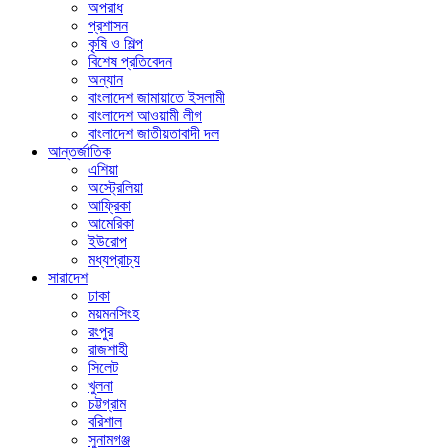
অপরাধ
প্রশাসন
কৃষি ও শিল্প
বিশেষ প্রতিবেদন
অন্যান
বাংলাদেশ জামায়াতে ইসলামী
বাংলাদেশ আওয়ামী লীগ
বাংলাদেশ জাতীয়তাবাদী দল
আন্তর্জাতিক
এশিয়া
অস্ট্রেলিয়া
আফ্রিকা
আমেরিকা
ইউরোপ
মধ্যপ্রাচ্য
সারাদেশ
ঢাকা
ময়মনসিংহ
রংপুর
রাজশাহী
সিলেট
খুলনা
চট্টগ্রাম
বরিশাল
সুনামগঞ্জ