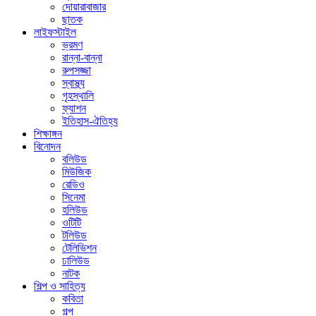
দোয়ারাবাজার
ছাতক
লাইফস্টাইল
ভ্রমণ
রান্না-বান্না
রুপসজ্জা
স্বাস্থ্য
গৃহস্থালি
ফ্যাশন
ইতিহাস-ঐতিহ্য
শিক্ষাঙ্গন
বিনোদন
বলিউড
মিউজিক
রেডিও
সিনেমা
হলিউড
ওটিটি
টলিউড
টেলিভিশন
ঢালিউড
নাটক
শিল্প ও সাহিত্য
কবিতা
গল্প