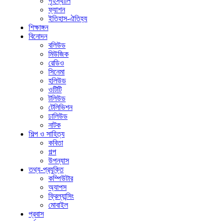
গৃহস্থালি
ফ্যাশন
ইতিহাস-ঐতিহ্য
শিক্ষাঙ্গন
বিনোদন
বলিউড
মিউজিক
রেডিও
সিনেমা
হলিউড
ওটিটি
টলিউড
টেলিভিশন
ঢালিউড
নাটক
শিল্প ও সাহিত্য
কবিতা
গল্প
উপন্যাস
তথ্য-প্রযুক্তি
কম্পিউটার
অ্যাপস
ফ্রিল্যান্সিং
মোবাইল
প্রবাস