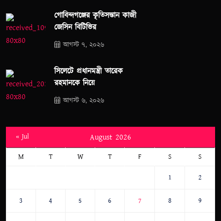
গোবিন্দগঞ্জের কৃতিসন্তান কাজী
জেসিন বিটিভির
আগস্ট ৭, ২০২৬
সিলেটে প্রধানমন্ত্রী তারেক
রহমানকে নিয়ে
আগস্ট ৬, ২০২৬
« Jul
August 2026
M
T
W
T
F
S
S
1
2
3
4
5
6
7
8
9