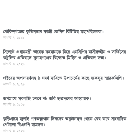
গোবিন্দগঞ্জের কৃতিসন্তান কাজী জেসিন বিটিভির মহাপরিচালক।
আগস্ট ৭, ২০২৬
সিলেটে প্রধানমন্ত্রী তারেক রহমানকে নিয়ে এনসিপির নাসীরুদ্দীন ও সার্জিসের
কটুক্তির প্রতিবাদে সুনামগঞ্জের বিক্ষোভ মিছিল ও প্রতিবাদ সভা।
আগস্ট ৬, ২০২৬
প্রক্টরের অপসারণসহ ৯ দফা দাবিতে উপাচার্যের কাছে জকসুর স্মারকলিপি।
আগস্ট ৬, ২০২৬
জগন্নাথে মববাজি চলবে না: জবি ছাত্রদলের আহ্বায়ক।
আগস্ট ৬, ২০২৬
কুড়িগ্রামে জুলাই গণঅভ্যুত্থান দিবসের অনুষ্ঠানস্থল থেকে বের করে সাংবাদিক
পেটালো বিএনপি-ছাত্রদল।
আগস্ট ৬, ২০২৬