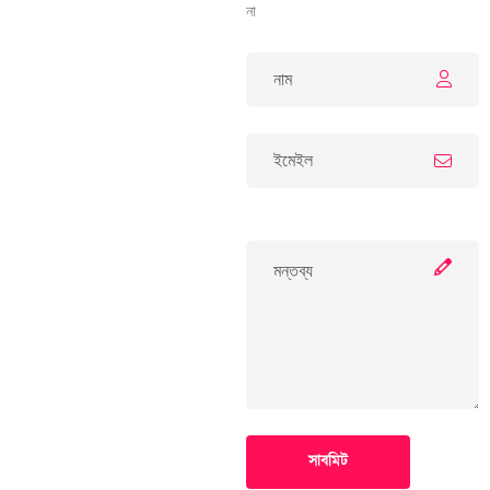
না
সাবমিট