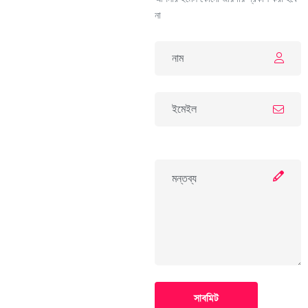
না
সাবমিট