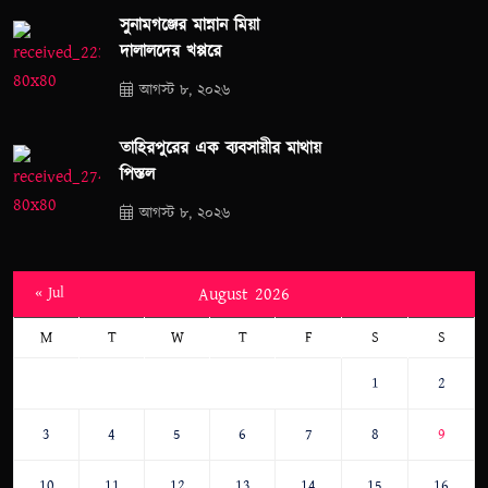
সুনামগঞ্জের মান্নান মিয়া
দালালদের খপ্পরে
আগস্ট ৮, ২০২৬
তাহিরপুরের এক ব্যবসায়ীর মাথায়
পিস্তল
আগস্ট ৮, ২০২৬
« Jul
August 2026
M
T
W
T
F
S
S
1
2
3
4
5
6
7
8
9
10
11
12
13
14
15
16