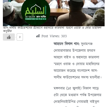
আস-সালীম ফাউন্ডেশনের উদ্যোগে শুহাদায়ে কারবালা স্মরণে ওয়াজ ও দোয়া মাহফিল
অনুষ্ঠিত
Post Views:
303
0
আহমদ বিলাল খান:
সুনামগঞ্জ
দোয়ারাবাজার উপজেলায় হযরত
আহলে বাইত ও শুহাদায়ে কারবালা
স্মরণে ওয়াজ ও দোয়ার মাহফিলের
আয়োজন করেছে বাংলাদেশ আস-
সালীম ফাউন্ডেশনের সদস্য মন্ডলীরা।
মঙ্গলবার (১৫ জুলাই) বিকাল সাড়ে
৫টা থেকে মধ্যরাত পর্যন্ত উপজেলার
দোহালিয়াইউপির গোয়ারাই বাইতুল