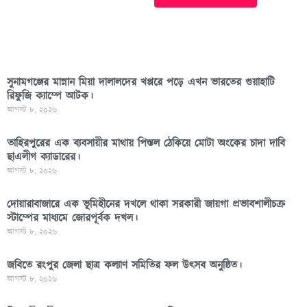
সুনামগঞ্জের মান্নান মিয়া দালালদের খপ্পরে পড়ে এখন ভারতের গুয়াহাটি
রিফুজি ক্যাম্পে আটক।
আগস্ট ৮, ২০২৬
তাহিরপুরের এক ব্যবসায়ীর মাথায় পিস্তল ঠেকিয়ে মোটা অংকের চাদা দাবি
ছাএলীগ ক্যাডারের।
আগস্ট ৮, ২০২৬
দোয়ারাবাজারে এক ভূমিহীনের দখলে থাকা সরকারী জায়গা প্রভাবশালীচক্র
স্টাম্পের মাধ্যমে জোরপূর্বক দখল।
আগস্ট ৮, ২০২৬
জবিতে রংপুর জেলা ছাত্র কল্যাণ সমিতির ফল উৎসব অনুষ্ঠিত।
আগস্ট ৮, ২০২৬