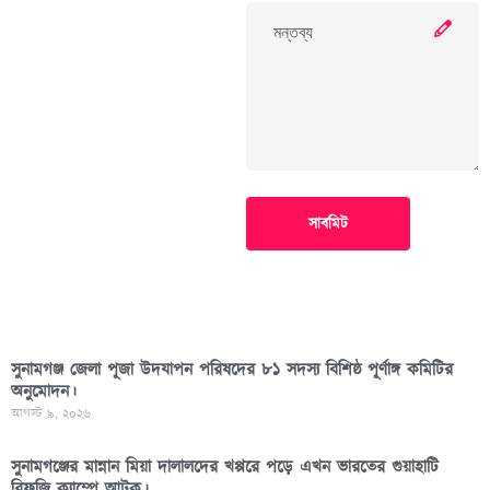
সাবমিট
সুনামগঞ্জ জেলা পূজা উদযাপন পরিষদের ৮১ সদস্য বিশিষ্ঠ পূর্ণাঙ্গ কমিটির
অনুমোদন।
আগস্ট ৯, ২০২৬
সুনামগঞ্জের মান্নান মিয়া দালালদের খপ্পরে পড়ে এখন ভারতের গুয়াহাটি
রিফুজি ক্যাম্পে আটক।