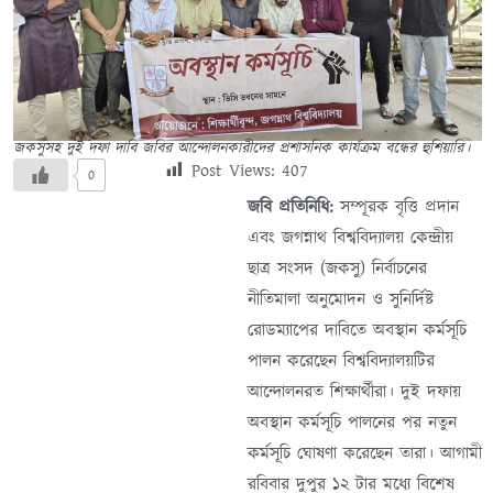
জকসুসহ দুই দফা দাবি জবির আন্দোলনকারীদের প্রশাসনিক কার্যক্রম বন্ধের হুশিয়ারি।
Post Views:
407
0
জবি প্রতিনিধি:
সম্পূরক বৃত্তি প্রদান
এবং জগন্নাথ বিশ্ববিদ্যালয় কেন্দ্রীয়
ছাত্র সংসদ (জকসু) নির্বাচনের
নীতিমালা অনুমোদন ও সুনির্দিষ্ট
রোডম্যাপের দাবিতে অবস্থান কর্মসূচি
পালন করেছেন বিশ্ববিদ্যালয়টির
আন্দোলনরত শিক্ষার্থীরা। দুই দফায়
অবস্থান কর্মসূচি পালনের পর নতুন
কর্মসূচি ঘোষণা করেছেন তারা। আগামী
রবিবার দুপুর ১২ টার মধ্যে বিশেষ