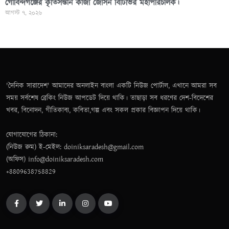
গোবিন্দগঞ্জের কৃতিসন্তান কাজী জেসিন বিটিভির মহাপরিচালক।
আগস্ট ৭, ২০২৬
'দৈনিক সারাদেশ' আমাদের অনলাইন বাংলা একটি নিউজ পোর্টাল, এখানে আমরা সব
সময় সর্বশেষ ব্রেকিং নিউজ আপডেট দিয়ে থাকি। তাছাড়া সব ধরণের দেশ-বিদেশের
খবর, বিনোদন, গীতিকাব্য, কবিতা,গল্প এবং সকল প্রকার বিজ্ঞাপন দিয়ে থাকি।
যোগাযোগের ঠিকানা:
(নিউজ রুম) ই-মেইল: doiniksaradesh@gmail.com
(অফিস) info@doiniksaradesh.com
+8809638758829