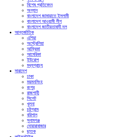
বিশেষ প্রতিবেদন
অন্যান
বাংলাদেশ জামায়াতে ইসলামী
বাংলাদেশ আওয়ামী লীগ
বাংলাদেশ জাতীয়তাবাদী দল
আন্তর্জাতিক
এশিয়া
অস্ট্রেলিয়া
আফ্রিকা
আমেরিকা
ইউরোপ
মধ্যপ্রাচ্য
সারাদেশ
ঢাকা
ময়মনসিংহ
রংপুর
রাজশাহী
সিলেট
খুলনা
চট্টগ্রাম
বরিশাল
সুনামগঞ্জ
দোয়ারাবাজার
ছাতক
লাইফস্টাইল