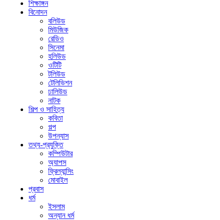
শিক্ষাঙ্গন
বিনোদন
বলিউড
মিউজিক
রেডিও
সিনেমা
হলিউড
ওটিটি
টলিউড
টেলিভিশন
ঢালিউড
নাটক
শিল্প ও সাহিত্য
কবিতা
গল্প
উপন্যাস
তথ্য-প্রযুক্তি
কম্পিউটার
অ্যাপস
ফ্রিল্যান্সিং
মোবাইল
প্রবাস
ধর্ম
ইসলাম
অন্যান ধর্ম