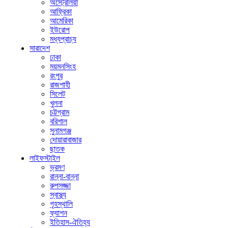
অস্ট্রেলিয়া
আফ্রিকা
আমেরিকা
ইউরোপ
মধ্যপ্রাচ্য
সারাদেশ
ঢাকা
ময়মনসিংহ
রংপুর
রাজশাহী
সিলেট
খুলনা
চট্টগ্রাম
বরিশাল
সুনামগঞ্জ
দোয়ারাবাজার
ছাতক
লাইফস্টাইল
ভ্রমণ
রান্না-বান্না
রুপসজ্জা
স্বাস্থ্য
গৃহস্থালি
ফ্যাশন
ইতিহাস-ঐতিহ্য