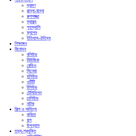
ভ্রমণ
রান্না-বান্না
রুপসজ্জা
স্বাস্থ্য
গৃহস্থালি
ফ্যাশন
ইতিহাস-ঐতিহ্য
শিক্ষাঙ্গন
বিনোদন
বলিউড
মিউজিক
রেডিও
সিনেমা
হলিউড
ওটিটি
টলিউড
টেলিভিশন
ঢালিউড
নাটক
শিল্প ও সাহিত্য
কবিতা
গল্প
উপন্যাস
তথ্য-প্রযুক্তি