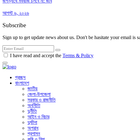
জগন্নাথে মববাজি চলবে না: জবি
আগস্ট ৬, ২০২৬
Subscribe
Sign up to get update news about us. Don't be hasitate your email is s
I have read and accept the
Terms & Policy
প্রচ্ছদ
বাংলাদেশ
জাতীয়
জেলা-উপজেলা
সরকার ও রাজনীতি
অর্থনীতি
দুর্নীতি
আইন ও বিচার
দুর্ঘটনা
অপরাধ
প্রশাসন
কৃষি ও শিল্প