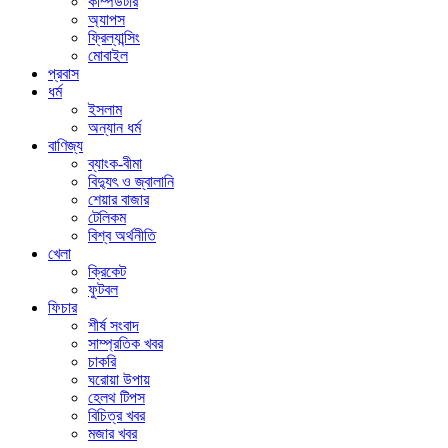
কম্পিউটার
অ্যাপস
ফ্রিল্যান্সিং
মোবাইল
প্রবাস
ধর্ম
ইসলাম
অন্যান ধর্ম
বাণিজ্য
ব্যাংক-বীমা
বিদ্যুৎ ও জ্বালানি
শেয়ার বাজার
টেলিকম
বিশ্ব অর্থনীতি
খেলা
ক্রিকেট
ফুটবল
ফিচার
শীর্ষ সংবাদ
সাম্প্রতিক খবর
চাকরি
ঘরোয়া উপায়
হেলথ টিপস
বিচিত্র খবর
মজার খবর