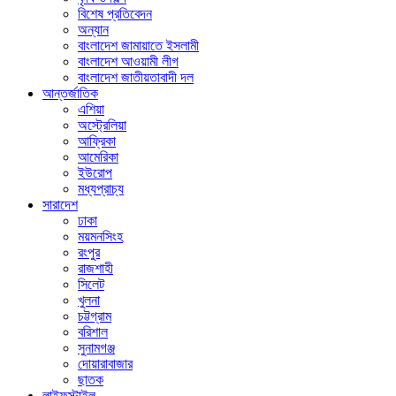
বিশেষ প্রতিবেদন
অন্যান
বাংলাদেশ জামায়াতে ইসলামী
বাংলাদেশ আওয়ামী লীগ
বাংলাদেশ জাতীয়তাবাদী দল
আন্তর্জাতিক
এশিয়া
অস্ট্রেলিয়া
আফ্রিকা
আমেরিকা
ইউরোপ
মধ্যপ্রাচ্য
সারাদেশ
ঢাকা
ময়মনসিংহ
রংপুর
রাজশাহী
সিলেট
খুলনা
চট্টগ্রাম
বরিশাল
সুনামগঞ্জ
দোয়ারাবাজার
ছাতক
লাইফস্টাইল