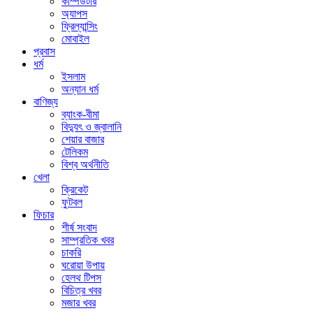
কম্পিউটার
অ্যাপস
ফ্রিল্যান্সিং
মোবাইল
প্রবাস
ধর্ম
ইসলাম
অন্যান ধর্ম
বাণিজ্য
ব্যাংক-বীমা
বিদ্যুৎ ও জ্বালানি
শেয়ার বাজার
টেলিকম
বিশ্ব অর্থনীতি
খেলা
ক্রিকেট
ফুটবল
ফিচার
শীর্ষ সংবাদ
সাম্প্রতিক খবর
চাকরি
ঘরোয়া উপায়
হেলথ টিপস
বিচিত্র খবর
মজার খবর