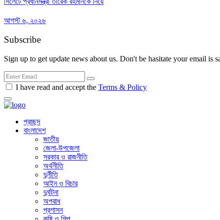
সিলেটে প্রধানমন্ত্রী তারেক রহমানকে নিয়ে
আগস্ট ৬, ২০২৬
Subscribe
Sign up to get update news about us. Don't be hasitate your email is s
I have read and accept the
Terms & Policy
প্রচ্ছদ
বাংলাদেশ
জাতীয়
জেলা-উপজেলা
সরকার ও রাজনীতি
অর্থনীতি
দুর্নীতি
আইন ও বিচার
দুর্ঘটনা
অপরাধ
প্রশাসন
কৃষি ও শিল্প