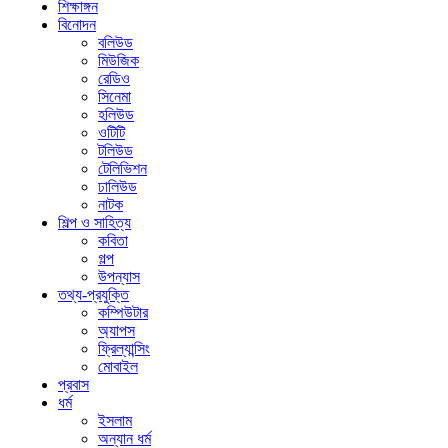
শিক্ষাঙ্গন
বিনোদন
বলিউড
মিউজিক
রেডিও
সিনেমা
হলিউড
ওটিটি
টলিউড
টেলিভিশন
ঢালিউড
নাটক
শিল্প ও সাহিত্য
কবিতা
গল্প
উপন্যাস
তথ্য-প্রযুক্তি
কম্পিউটার
অ্যাপস
ফ্রিল্যান্সিং
মোবাইল
প্রবাস
ধর্ম
ইসলাম
অন্যান ধর্ম