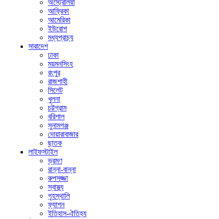
অস্ট্রেলিয়া
আফ্রিকা
আমেরিকা
ইউরোপ
মধ্যপ্রাচ্য
সারাদেশ
ঢাকা
ময়মনসিংহ
রংপুর
রাজশাহী
সিলেট
খুলনা
চট্টগ্রাম
বরিশাল
সুনামগঞ্জ
দোয়ারাবাজার
ছাতক
লাইফস্টাইল
ভ্রমণ
রান্না-বান্না
রুপসজ্জা
স্বাস্থ্য
গৃহস্থালি
ফ্যাশন
ইতিহাস-ঐতিহ্য