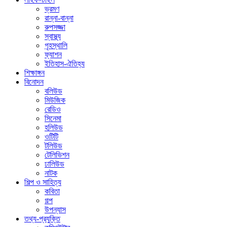
ভ্রমণ
রান্না-বান্না
রুপসজ্জা
স্বাস্থ্য
গৃহস্থালি
ফ্যাশন
ইতিহাস-ঐতিহ্য
শিক্ষাঙ্গন
বিনোদন
বলিউড
মিউজিক
রেডিও
সিনেমা
হলিউড
ওটিটি
টলিউড
টেলিভিশন
ঢালিউড
নাটক
শিল্প ও সাহিত্য
কবিতা
গল্প
উপন্যাস
তথ্য-প্রযুক্তি