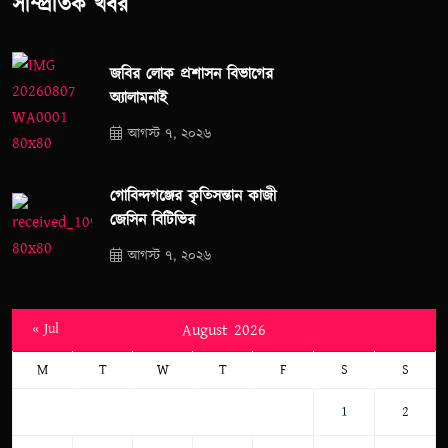
সাম্প্রতিক খবর
জবির লোক প্রশাসন বিভাগের
অ্যালামনাই
আগস্ট ৭, ২০২৬
গোবিন্দগঞ্জের কৃতিসন্তান কাজী
জেসিন বিটিভির
আগস্ট ৭, ২০২৬
« Jul
August 2026
M
T
W
T
F
S
S
1
2