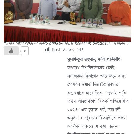
“জুলাই বিপ্লব আমাদের একটি বৈষম্যহীন সমাজ গঠনের পথ দেখিয়েছে।" : উপাচার্য ।
Post Views:
446
0
মুসফিকুর রহমান, জবি প্রতিনিধি:
জগন্নাথ বিশ্ববিদ্যালয়ের (জবি)
সমাজকর্ম বিভাগের আয়োজনে এবং
সোশ্যাল ওয়ার্ক ডিবেটিং ক্লাবের
তত্ত্বাবধানে আয়োজিত “জুলাই স্মৃতি
প্রথম আন্তঃবিভাগ বিতর্ক প্রতিযোগিতা
২০২৫”-এর চূড়ান্ত পর্ব, সমাপনী
অনুষ্ঠান ও পুরস্কার বিতরণীতে প্রধান
অতিথির বক্তব্যে এ কথা বলেন