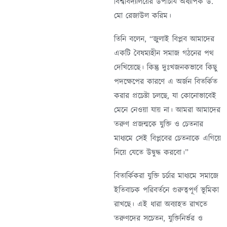
বিশ্ববিদ্যালয়ের উপাচার্য অধ্যাপক ড.
মো রেজাউল করিম।
তিনি বলেন, “জুলাই বিপ্লব আমাদের
একটি বৈষম্যহীন সমাজ গঠনের পথ
দেখিয়েছে। কিন্তু দুঃখজনকভাবে কিছু
পদক্ষেপের কারণে এ অর্জন বিতর্কিত
করার প্রচেষ্টা চলছে, যা কোনোভাবেই
মেনে নেওয়া যায় না। আমরা আমাদের
তরুণ প্রজন্মকে যুক্তি ও চেতনার
মাধ্যমে সেই বিপ্লবের চেতনাকে এগিয়ে
নিয়ে যেতে উদ্বুদ্ধ করবো।”
বিতার্কিকরা যুক্তি চর্চার মাধ্যমে সমাজে
ইতিবাচক পরিবর্তনে গুরুত্বপূর্ণ ভূমিকা
রাখছে। এই ধারা অব্যাহত রাখতে
তরুণদের সচেতন, যুক্তিনির্ভর ও