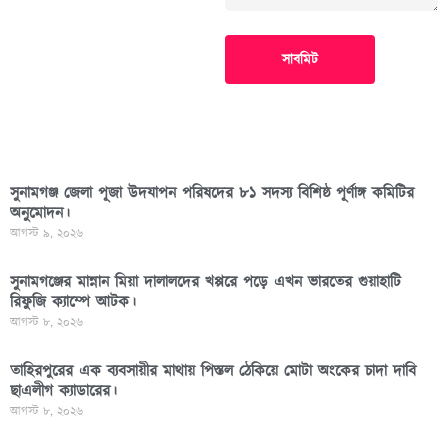
সাবমিট
সুনামগঞ্জ জেলা পূজা উদযাপন পরিষদের ৮১ সদস্য বিশিষ্ঠ পূর্ণাঙ্গ কমিটির
অনুমোদন।
আগস্ট ৯, ২০২৬
সুনামগঞ্জের মান্নান মিয়া দালালদের খপ্পরে পড়ে এখন ভারতের গুয়াহাটি
রিফুজি ক্যাম্পে আটক।
আগস্ট ৮, ২০২৬
তাহিরপুরের এক ব্যবসায়ীর মাথায় পিস্তল ঠেকিয়ে মোটা অংকের চাদা দাবি
ছাএলীগ ক্যাডারের।
আগস্ট ৮, ২০২৬