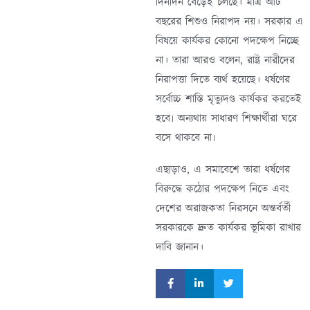
দিনদিন বেড়েই চলছে। মাত্র আট
বছরের শিশুও নিরাপদ নয়। সরকার এ
বিষয়ে কার্যকর কোনো পদক্ষেপ নিচ্ছে
না। তারা আরও বলেন, রাষ্ট্র নারীদের
নিরাপত্তা দিতে ব্যর্থ হয়েছে। ধর্ষণের
সর্বোচ্চ শাস্তি মৃত্যুদণ্ড কার্যকর করতেই
হবে৷ অন্যথায় সাধারণ শিক্ষার্থীরা ঘরে
বসে থাকবে না৷
এছাড়াও, এ সমাবেশে তারা ধর্ষণের
বিরুদ্ধে কঠোর পদক্ষেপ নিতে এবং
দেশের অরাজকতা নিরসনে অন্তর্বর্তী
সরকারকে দ্রুত কার্যকর ভূমিকা রাখার
দাবি জানান।