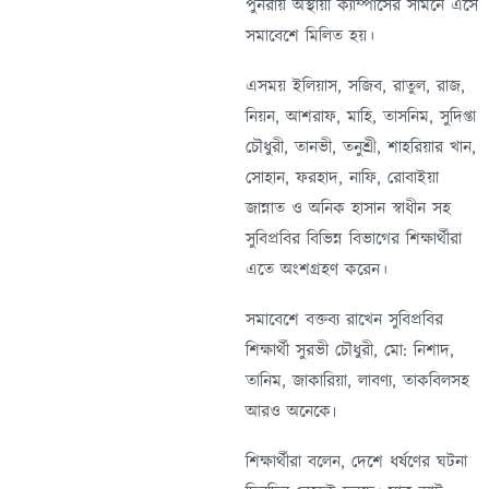
পুনরায় অস্থায়ী ক্যাম্পাসের সামনে এসে
সমাবেশে মিলিত হয়।
এসময় ইলিয়াস, সজিব, রাতুল, রাজ,
নিয়ন, আশরাফ, মাহি, তাসনিম, সুদিপ্তা
চৌধুরী, তানভী, তনুশ্রী, শাহরিয়ার খান,
সোহান, ফরহাদ, নাফি, রোবাইয়া
জান্নাত ও অনিক হাসান স্বাধীন সহ
সুবিপ্রবির বিভিন্ন বিভাগের শিক্ষার্থীরা
এতে অংশগ্রহণ করেন।
সমাবেশে বক্তব্য রাখেন সুবিপ্রবির
শিক্ষার্থী সুরভী চৌধুরী, মো: নিশাদ,
তানিম, জাকারিয়া, লাবণ্য, তাকবিলসহ
আরও অনেকে৷
শিক্ষার্থীরা বলেন, দেশে ধর্ষণের ঘটনা