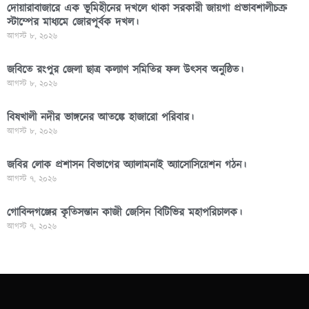
দোয়ারাবাজারে এক ভূমিহীনের দখলে থাকা সরকারী জায়গা প্রভাবশালীচক্র
স্টাম্পের মাধ্যমে জোরপূর্বক দখল।
আগস্ট ৮, ২০২৬
জবিতে রংপুর জেলা ছাত্র কল্যাণ সমিতির ফল উৎসব অনুষ্ঠিত।
আগস্ট ৮, ২০২৬
বিষখালী নদীর ভাঙ্গনের আতঙ্কে হাজারো পরিবার।
আগস্ট ৮, ২০২৬
জবির লোক প্রশাসন বিভাগের অ্যালামনাই অ্যাসোসিয়েশন গঠন।
আগস্ট ৭, ২০২৬
গোবিন্দগঞ্জের কৃতিসন্তান কাজী জেসিন বিটিভির মহাপরিচালক।
আগস্ট ৭, ২০২৬