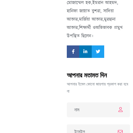
মোজাম্মেল হক,ইমরান আহমদ,
হানিফা জান্নাত বুশরা, সাদিয়া
আক্তার,মার্জিয়া আক্তার,মুরছানা
আক্তার,শিক্ষার্থী ওঅভিভাবক প্রমুখ
উপস্থিত ছিলেন।
আপনার মতামত দিন
আপনার ইমেল কোনো জায়গায় প্রকাশ করা হবে
না