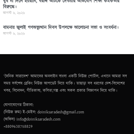
ঘুষ না দিলে হয়রানি, বরাদ্দ আটকে দেওয়ার অভিযোগ শিক্ষা কর্মকর্তার
বিরুদ্ধে।
আগস্ট ৬, ২০২৬
বামনায় জুলাই গণঅভ্যুত্থান দিবস উপলক্ষে আলোচনা সভা ও সংবর্ধনা।
আগস্ট ৬, ২০২৬
'দৈনিক সারাদেশ' আমাদের অনলাইন বাংলা একটি নিউজ পোর্টাল, এখানে আমরা সব
সময় সর্বশেষ ব্রেকিং নিউজ আপডেট দিয়ে থাকি। তাছাড়া সব ধরণের দেশ-বিদেশের
খবর, বিনোদন, গীতিকাব্য, কবিতা,গল্প এবং সকল প্রকার বিজ্ঞাপন দিয়ে থাকি।
যোগাযোগের ঠিকানা:
(নিউজ রুম) ই-মেইল: doiniksaradesh@gmail.com
(অফিস) info@doiniksaradesh.com
+8809638758829