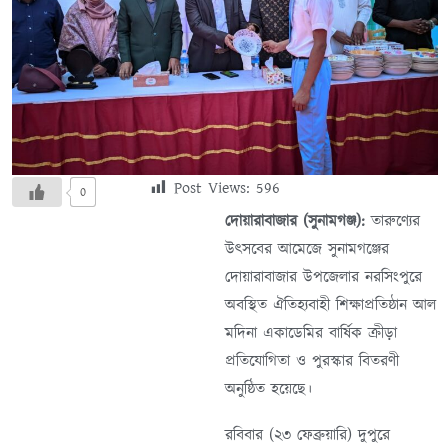
Post Views:
596
0
দোয়ারাবাজার (সুনামগঞ্জ):
তারুণ্যের
উৎসবের আমেজে সুনামগঞ্জের
দোয়ারাবাজার উপজেলার নরসিংপুরে
অবস্থিত ঐতিহ্যবাহী শিক্ষাপ্রতিষ্ঠান আল
মদিনা একাডেমির বার্ষিক ক্রীড়া
প্রতিযোগিতা ও পুরস্কার বিতরণী
অনুষ্ঠিত হয়েছে।
রবিবার (২৩ ফেব্রুয়ারি) দুপুরে