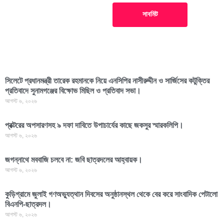
সাবমিট
সিলেটে প্রধানমন্ত্রী তারেক রহমানকে নিয়ে এনসিপির নাসীরুদ্দীন ও সার্জিসের কটুক্তির
প্রতিবাদে সুনামগঞ্জের বিক্ষোভ মিছিল ও প্রতিবাদ সভা।
আগস্ট ৬, ২০২৬
প্রক্টরের অপসারণসহ ৯ দফা দাবিতে উপাচার্যের কাছে জকসুর স্মারকলিপি।
আগস্ট ৬, ২০২৬
জগন্নাথে মববাজি চলবে না: জবি ছাত্রদলের আহ্বায়ক।
আগস্ট ৬, ২০২৬
কুড়িগ্রামে জুলাই গণঅভ্যুত্থান দিবসের অনুষ্ঠানস্থল থেকে বের করে সাংবাদিক পেটালো
বিএনপি-ছাত্রদল।
আগস্ট ৬, ২০২৬