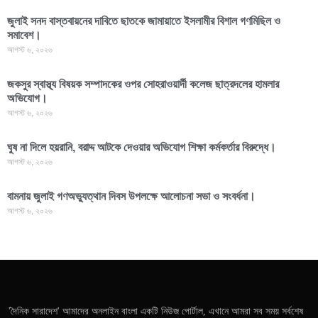
জুলাই সনদ বাস্তবায়নের দাবিতে ছাতকে জামায়াতে ইসলামীর বিশাল গণমিছিল ও
সমাবেশ।
আগস্ট ৬, ২০২৬
জকসুর স্বাস্থ্য বিষয়ক সম্পাদকের ওপর সোহরাওয়ার্দী কলেজ ছাত্রদলের হামলার
অভিযোগ।
আগস্ট ৬, ২০২৬
ঘুষ না দিলে হয়রানি, বরাদ্দ আটকে দেওয়ার অভিযোগ শিক্ষা কর্মকর্তার বিরুদ্ধে।
আগস্ট ৬, ২০২৬
বামনায় জুলাই গণঅভ্যুত্থান দিবস উপলক্ষে আলোচনা সভা ও সংবর্ধনা।
আগস্ট ৬, ২০২৬
'দৈনিক সারাদেশ' আমাদের অনলাইন বাংলা একটি নিউজ পোর্টাল, এখানে আমরা সব সময় সর্বশেষ