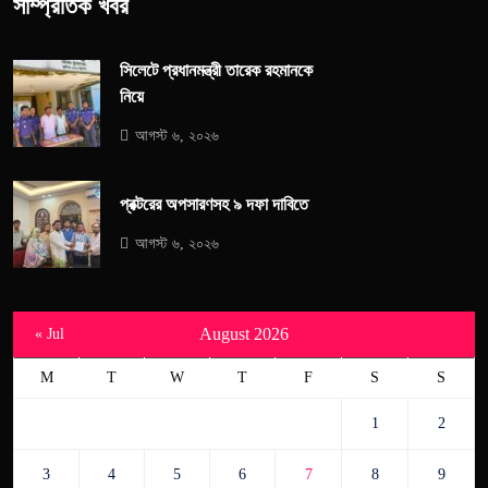
সাম্প্রতিক খবর
সিলেটে প্রধানমন্ত্রী তারেক রহমানকে
নিয়ে
আগস্ট ৬, ২০২৬
প্রক্টরের অপসারণসহ ৯ দফা দাবিতে
আগস্ট ৬, ২০২৬
August 2026
« Jul
M
T
W
T
F
S
S
1
2
3
4
5
6
7
8
9