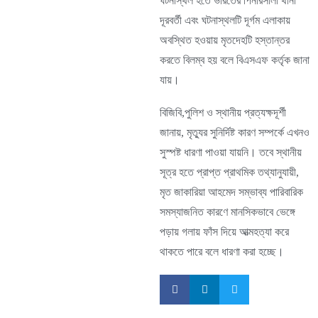
ঘটনাস্থল হতে ভারতের পিনারসালা থানা
দূরবর্তী এবং ঘটনাস্থলটি দূর্গম এলাকায়
অবস্থিত হওয়ায় মৃতদেহটি হস্তান্তর
করতে বিলম্ব হয় বলে বিএসএফ কর্তৃক জানা
যায়।
বিজিবি,পুলিশ ও স্থানীয় প্রত্যক্ষদূর্শী
জানায়, মৃত্যুর সুনির্দিষ্ট কারণ সম্পর্কে এখনও
সুস্পষ্ট ধারণা পাওয়া যায়নি। তবে স্থানীয়
সূত্র হতে প্রাপ্ত প্রাথমিক তথ্যানুযায়ী,
মৃত জাকারিয়া আহমেদ সম্ভাব্য পারিবারিক
সমস্যাজনিত কারণে মানসিকভাবে ভেঙ্গে
পড়ায় গলায় ফাঁস দিয়ে আত্মহত্যা করে
থাকতে পারে বলে ধারণা করা হচ্ছে।