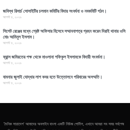
জবিস্থ রিসার্চ সোসাইটির চলমান কমিটির বিদায় সংবর্ধনা ও নবকমিটি গঠন।
আগস্ট ৪, ২০২৬
সিলেট রেঞ্জের মধ্যে শ্রেষ্ট অফিসার হিসেবে সম্মাননাপত্র গ্রহন করেন দিরাই থানার ওসি
মোঃ আমিনুল ইসলাম।
আগস্ট ৪, ২০২৬
ফ্রান্স জমিয়তের পক্ষ থেকে মাওলানা শফিকুল ইসলামকে বিদায়ী সংবর্ধনা।
আগস্ট ৪, ২০২৬
বামনায় জুলাই যোদ্ধার লাশ কবর হতে উত্তোলনে পরিবারের অসম্মতি।
আগস্ট ৪, ২০২৬
'দৈনিক সারাদেশ' আমাদের অনলাইন বাংলা একটি নিউজ পোর্টাল, এখানে আমরা সব সময় সর্বশেষ