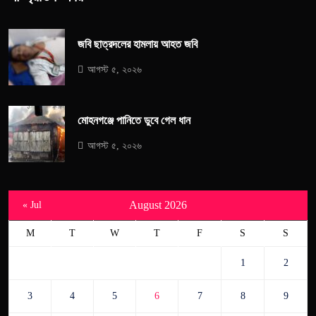
জবি ছাত্রদলের হামলায় আহত জবি
আগস্ট ৫, ২০২৬
মোহনগঞ্জে পানিতে ডুবে গেল ধান
আগস্ট ৫, ২০২৬
August 2026
« Jul
M
T
W
T
F
S
S
1
2
3
4
5
6
7
8
9