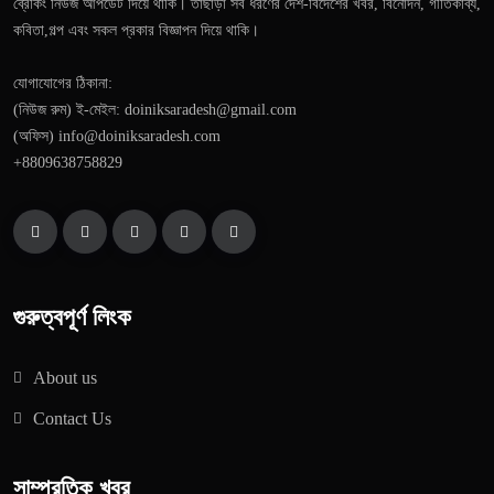
ব্রেকিং নিউজ আপডেট দিয়ে থাকি। তাছাড়া সব ধরণের দেশ-বিদেশের খবর, বিনোদন, গীতিকাব্য,
কবিতা,গল্প এবং সকল প্রকার বিজ্ঞাপন দিয়ে থাকি।
যোগাযোগের ঠিকানা:
(নিউজ রুম) ই-মেইল: doiniksaradesh@gmail.com
(অফিস) info@doiniksaradesh.com
+8809638758829
গুরুত্বপূর্ণ লিংক
About us
Contact Us
সাম্প্রতিক খবর