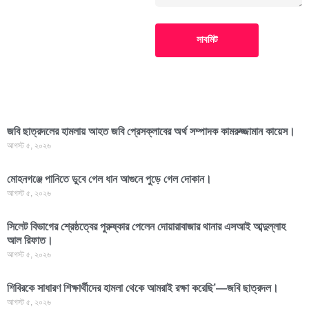
সাবমিট
জবি ছাত্রদলের হামলায় আহত জবি প্রেসক্লাবের অর্থ সম্পাদক কামরুজ্জামান কায়েস।
আগস্ট ৫, ২০২৬
মোহনগঞ্জে পানিতে ডুবে গেল ধান আগুনে পুড়ে গেল দোকান।
আগস্ট ৫, ২০২৬
সিলেট বিভাগের শ্রেষ্ঠত্বের পুরুষ্কার পেলেন দোয়ারাবাজার থানার এসআই আব্দুল্লাহ
আল রিফাত।
আগস্ট ৫, ২০২৬
শিবিরকে সাধারণ শিক্ষার্থীদের হামলা থেকে আমরাই রক্ষা করেছি’—জবি ছাত্রদল।
আগস্ট ৫, ২০২৬