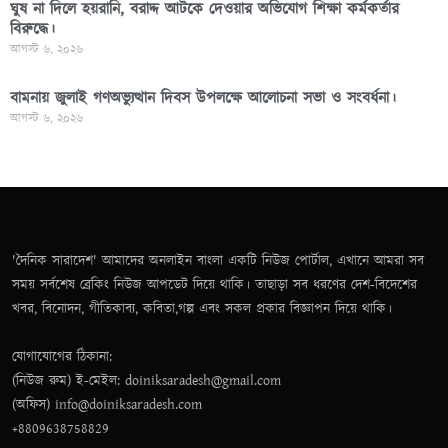
ঘুষ না দিলে হয়রানি, বরাদ্দ আটকে দেওয়ার অভিযোগ শিক্ষা কর্মকর্তার
বিরুদ্ধে।
আগস্ট ৬, ২০২৬
বামনায় জুলাই গণঅভ্যুত্থান দিবস উপলক্ষে আলোচনা সভা ও সংবর্ধনা।
আগস্ট ৬, ২০২৬
'দৈনিক সারাদেশ' আমাদের অনলাইন বাংলা একটি নিউজ পোর্টাল, এখানে আমরা সব
সময় সর্বশেষ ব্রেকিং নিউজ আপডেট দিয়ে থাকি। তাছাড়া সব ধরণের দেশ-বিদেশের
খবর, বিনোদন, গীতিকাব্য, কবিতা,গল্প এবং সকল প্রকার বিজ্ঞাপন দিয়ে থাকি।
যোগাযোগের ঠিকানা:
(নিউজ রুম) ই-মেইল: doiniksaradesh@gmail.com
(অফিস) info@doiniksaradesh.com
+8809638758829