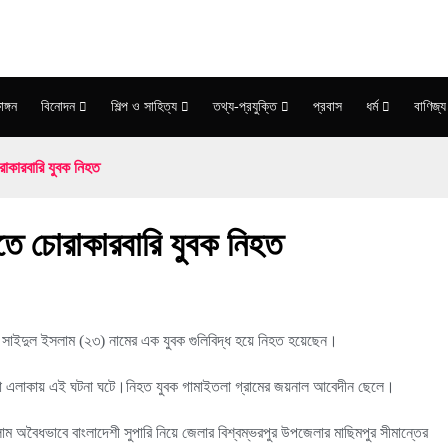
াঙ্গন
বিনোদন
শিল্প ও সাহিত্য
তথ্য-প্রযুক্তি
প্রবাস
ধর্ম
বাণিজ্য
রাকারবারি যুবক নিহত
িতে চোরাকারবারি যুবক নিহত
ে সাইদুল ইসলাম (২৩) নামের এক যুবক গুলিবিদ্ধ হয়ে নিহত হয়েছেন।
ামাইতলা এলাকায় এই ঘটনা ঘটে।নিহত যুবক গামাইতলা গ্রামের জয়নাল আবেদীন ছেলে।
ইসলাম অবৈধভাবে বাংলাদেশী সুপারি নিয়ে জেলার বিশ্বম্ভরপুর উপজেলার মাছিমপুর সীমান্তের