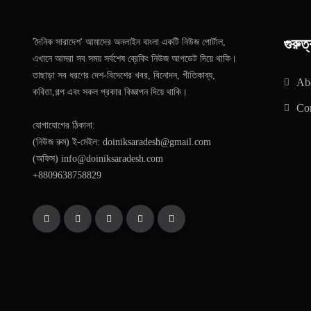
গুরুত্
'দৈনিক সারাদেশ' আমাদের অনলাইন বাংলা একটি নিউজ পোর্টাল,
এখানে আমরা সব সময় সর্বশেষ ব্রেকিং নিউজ আপডেট দিয়ে থাকি।
তাছাড়া সব ধরণের দেশ-বিদেশের খবর, বিনোদন, গীতিকাব্য,
Ab
কবিতা,গল্প এবং সকল প্রকার বিজ্ঞাপন দিয়ে থাকি।
Con
যোগাযোগের ঠিকানা:
(নিউজ রুম) ই-মেইল: doiniksaradesh@gmail.com
(অফিস) info@doiniksaradesh.com
+8809638758829