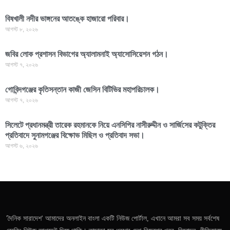
বিষখালী নদীর ভাঙ্গনের আতঙ্কে হাজারো পরিবার।
আগস্ট ৮, ২০২৬
জবির লোক প্রশাসন বিভাগের অ্যালামনাই অ্যাসোসিয়েশন গঠন।
আগস্ট ৭, ২০২৬
গোবিন্দগঞ্জের কৃতিসন্তান কাজী জেসিন বিটিভির মহাপরিচালক।
আগস্ট ৭, ২০২৬
সিলেটে প্রধানমন্ত্রী তারেক রহমানকে নিয়ে এনসিপির নাসীরুদ্দীন ও সার্জিসের কটুক্তির
প্রতিবাদে সুনামগঞ্জের বিক্ষোভ মিছিল ও প্রতিবাদ সভা।
আগস্ট ৬, ২০২৬
'দৈনিক সারাদেশ' আমাদের অনলাইন বাংলা একটি নিউজ পোর্টাল, এখানে আমরা সব সময় সর্বশেষ