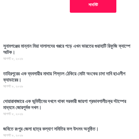
সাবমিট
সুনামগঞ্জের মান্নান মিয়া দালালদের খপ্পরে পড়ে এখন ভারতের গুয়াহাটি রিফুজি ক্যাম্পে
আটক।
আগস্ট ৮, ২০২৬
তাহিরপুরের এক ব্যবসায়ীর মাথায় পিস্তল ঠেকিয়ে মোটা অংকের চাদা দাবি ছাএলীগ
ক্যাডারের।
আগস্ট ৮, ২০২৬
দোয়ারাবাজারে এক ভূমিহীনের দখলে থাকা সরকারী জায়গা প্রভাবশালীচক্র স্টাম্পের
মাধ্যমে জোরপূর্বক দখল।
আগস্ট ৮, ২০২৬
জবিতে রংপুর জেলা ছাত্র কল্যাণ সমিতির ফল উৎসব অনুষ্ঠিত।
আগস্ট ৮, ২০২৬