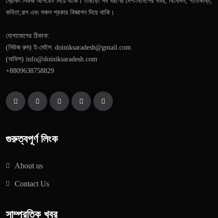
ব্রেকিং নিউজ আপডেট দিয়ে থাকি। তাছাড়া সব ধরণের দেশ-বিদেশের খবর, বিনোদন, গীতিকাব্য,
কবিতা,গল্প এবং সকল প্রকার বিজ্ঞাপন দিয়ে থাকি।
যোগাযোগের ঠিকানা:
(নিউজ রুম) ই-মেইল: doiniksaradesh@gmail.com
(অফিস) info@doiniksaradesh.com
+8809638758829
গুরুত্বপূর্ণ লিংক
About us
Contact Us
সাম্প্রতিক খবর