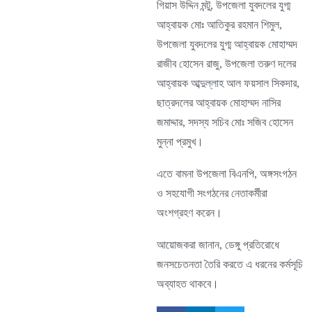
গিয়াস উদ্দিন মন্টু, উপজেলা যুবদলের যুগ্ম
আহ্বায়ক মোঃ আতিকুর রহমান শিমুল,
উপজেলা যুবদলের যুগ্ম আহ্বায়ক মোহাম্মদ
রাজীব হোসেন রাজু, উপজেলা তরুণ দলের
আহ্বায়ক আব্দুল্লাহ আল ফয়সাল সিকদার,
ছাত্রদলের আহ্বায়ক মোহাম্মদ নাসির
জমাদ্দার, সদস্য সচিব মোঃ সজিব হোসেন
মুন্না প্রমুখ।
এতে বামনা উপজেলা বিএনপি, অঙ্গসংগঠন
ও সহযোগী সংগঠনের নেতাকর্মীরা
অংশগ্রহণ করেন।
আয়োজকরা জানান, ডেঙ্গু প্রতিরোধে
জনসচেতনতা তৈরি করতে এ ধরনের কর্মসূচি
অব্যাহত থাকবে।