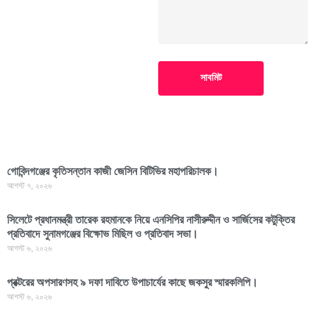
সাবমিট
গোবিন্দগঞ্জের কৃতিসন্তান কাজী জেসিন বিটিভির মহাপরিচালক।
আগস্ট ৭, ২০২৬
সিলেটে প্রধানমন্ত্রী তারেক রহমানকে নিয়ে এনসিপির নাসীরুদ্দীন ও সার্জিসের কটুক্তির
প্রতিবাদে সুনামগঞ্জের বিক্ষোভ মিছিল ও প্রতিবাদ সভা।
আগস্ট ৬, ২০২৬
প্রক্টরের অপসারণসহ ৯ দফা দাবিতে উপাচার্যের কাছে জকসুর স্মারকলিপি।
আগস্ট ৬, ২০২৬