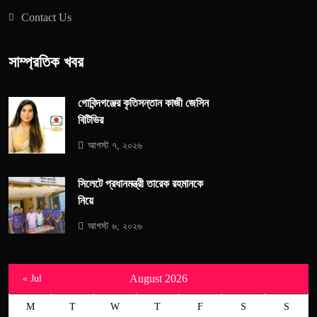
Contact Us
সাম্প্রতিক খবর
গোবিন্দগঞ্জের কৃতিসন্তান কাজী জেসিন
বিটিভির
আগস্ট ৭, ২০২৬
সিলেটে প্রধানমন্ত্রী তারেক রহমানকে
নিয়ে
আগস্ট ৬, ২০২৬
August 2026
« Jul
M
T
W
T
F
S
S