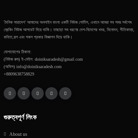
'দৈনিক সারাদেশ' আমাদের অনলাইন বাংলা একটি নিউজ পোর্টাল, এখানে আমরা সব সময় সর্বশেষ
ব্রেকিং নিউজ আপডেট দিয়ে থাকি। তাছাড়া সব ধরণের দেশ-বিদেশের খবর, বিনোদন, গীতিকাব্য,
কবিতা,গল্প এবং সকল প্রকার বিজ্ঞাপন দিয়ে থাকি।
যোগাযোগের ঠিকানা:
(নিউজ রুম) ই-মেইল: doiniksaradesh@gmail.com
(অফিস) info@doiniksaradesh.com
+8809638758829
গুরুত্বপূর্ণ লিংক
About us