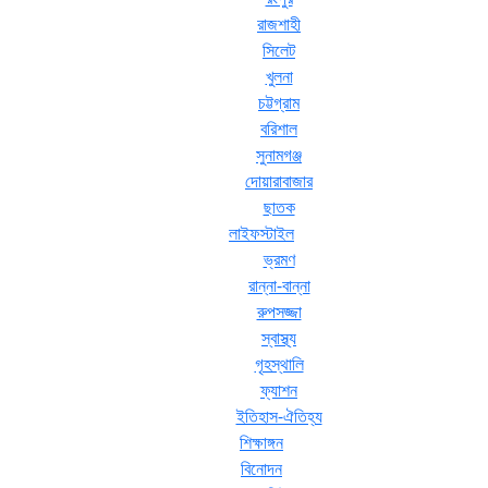
রাজশাহী
সিলেট
খুলনা
চট্টগ্রাম
বরিশাল
সুনামগঞ্জ
দোয়ারাবাজার
ছাতক
লাইফস্টাইল
ভ্রমণ
রান্না-বান্না
রুপসজ্জা
স্বাস্থ্য
গৃহস্থালি
ফ্যাশন
ইতিহাস-ঐতিহ্য
শিক্ষাঙ্গন
বিনোদন