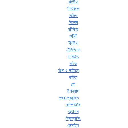
বলিউড
মিউজিক
রেডিও
সিনেমা
হলিউড
ওটিটি
টলিউড
টেলিভিশন
ঢালিউড
নাটক
শিল্প ও সাহিত্য
কবিতা
গল্প
উপন্যাস
তথ্য-প্রযুক্তি
কম্পিউটার
অ্যাপস
ফ্রিল্যান্সিং
মোবাইল