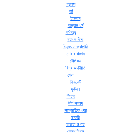
প্রবাস
ধর্ম
ইসলাম
অন্যান ধর্ম
বাণিজ্য
ব্যাংক-বীমা
বিদ্যুৎ ও জ্বালানি
শেয়ার বাজার
টেলিকম
বিশ্ব অর্থনীতি
খেলা
ক্রিকেট
ফুটবল
ফিচার
শীর্ষ সংবাদ
সাম্প্রতিক খবর
চাকরি
ঘরোয়া উপায়
হেলথ টিপস