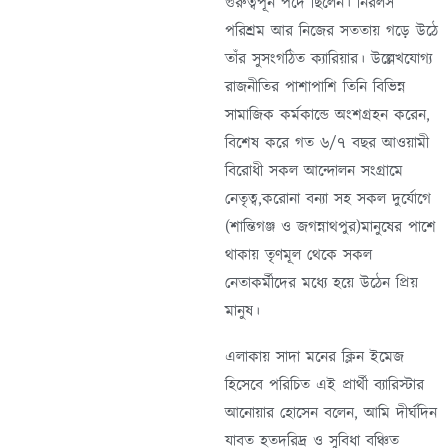
গুরুত্বপূর্ন পদে ছিলেন। নিরলস
পরিশ্রম আর নিজের সততায় গড়ে উঠে
তাঁর সুসংগঠিত ক্যারিয়ার। উল্লেখযোগ্য
রাজনীতির পাশাপাশি তিনি বিভিন্ন
সামাজিক কর্মকান্ডে অংশগ্রহন করেন,
বিশেষ করে গত ৬/৭ বছর আওয়ামী
বিরোধী সকল আন্দোলন সংগ্রামে
নেতৃত্ব,করোনা বন‍্যা সহ সকল দুর্যোগে
(শান্তিগঞ্জ ও জগন্নাথপুর)মানুষের পাশে
থাকায় তৃণমূল থেকে সকল
নেতাকর্মীদের মধ্যে হয়ে উঠেন প্রিয়
মানুষ।
এলাকায় সাদা মনের ক্লিন ইমেজ
হিসেবে পরিচিত এই প্রার্থী ব্যারিস্টার
আনোয়ার হোসেন বলেন, আমি দীর্ঘদিন
যাবত হতদরিদ্র ও সুবিধা বঞ্চিত