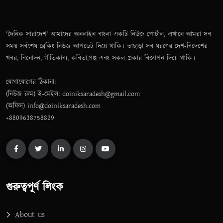
'দৈনিক সারাদেশ' আমাদের অনলাইন বাংলা একটি নিউজ পোর্টাল, এখানে আমরা সব
সময় সর্বশেষ ব্রেকিং নিউজ আপডেট দিয়ে থাকি। তাছাড়া সব ধরণের দেশ-বিদেশের
খবর, বিনোদন, গীতিকাব্য, কবিতা,গল্প এবং সকল প্রকার বিজ্ঞাপন দিয়ে থাকি।
যোগাযোগের ঠিকানা:
(নিউজ রুম) ই-মেইল: doiniksaradesh@gmail.com
(অফিস) info@doiniksaradesh.com
+8809638758829
গুরুত্বপূর্ণ লিংক
About us