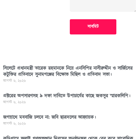
সাবমিট
সিলেটে প্রধানমন্ত্রী তারেক রহমানকে নিয়ে এনসিপির নাসীরুদ্দীন ও সার্জিসের
কটুক্তির প্রতিবাদে সুনামগঞ্জের বিক্ষোভ মিছিল ও প্রতিবাদ সভা।
আগস্ট ৬, ২০২৬
প্রক্টরের অপসারণসহ ৯ দফা দাবিতে উপাচার্যের কাছে জকসুর স্মারকলিপি।
আগস্ট ৬, ২০২৬
জগন্নাথে মববাজি চলবে না: জবি ছাত্রদলের আহ্বায়ক।
আগস্ট ৬, ২০২৬
কুড়িগ্রামে জুলাই গণঅভ্যুত্থান দিবসের অনুষ্ঠানস্থল থেকে বের করে সাংবাদিক