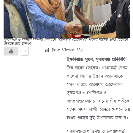
সুনামগঞ্জ-৩ আসনে আগামী নির্বাচনে আনোয়ার হোসেন'কে ধানের শীর্ষের প্রার্থী হিসেবে
দেখতে চায় জনগণ
Post Views:
287
0
ইফতিয়াজ সুমন, সুনামগঞ্জ প্রতিনিধি:
তিন বারের (সাবেক) প্রধানমন্ত্রী বেগম
খালেদা জিয়া’র উন্নয়ন অগ্রযাত্রাকে
সফল করতে আনোয়ার হোসেন’কে
সুনামগঞ্জ-৩ (শান্তিগঞ্জ ও
জগন্নাথপুর)আসনে ধানের শীষ প্রতীকে
সংসদ সদস্য প্রার্থী হিসেবে দেখতে চায়
হাওর পাড়ের দুই উপজেলার জনগণ।
সুনামগঞ্জ-৩(শান্তিগঞ্জ ও জগন্নাথপুর)