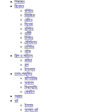
শিক্ষাঙ্গন
বিনোদন
বলিউড
মিউজিক
রেডিও
সিনেমা
হলিউড
ওটিটি
টলিউড
টেলিভিশন
ঢালিউড
নাটক
শিল্প ও সাহিত্য
কবিতা
গল্প
উপন্যাস
তথ্য-প্রযুক্তি
কম্পিউটার
অ্যাপস
ফ্রিল্যান্সিং
মোবাইল
প্রবাস
ধর্ম
ইসলাম
অন্যান ধর্ম