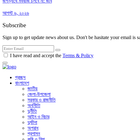
জগন্নাথে মববাজি চলবে না: জবি
আগস্ট ৬, ২০২৬
Subscribe
Sign up to get update news about us. Don't be hasitate your email is s
I have read and accept the
Terms & Policy
প্রচ্ছদ
বাংলাদেশ
জাতীয়
জেলা-উপজেলা
সরকার ও রাজনীতি
অর্থনীতি
দুর্নীতি
আইন ও বিচার
দুর্ঘটনা
অপরাধ
প্রশাসন
কৃষি ও শিল্প