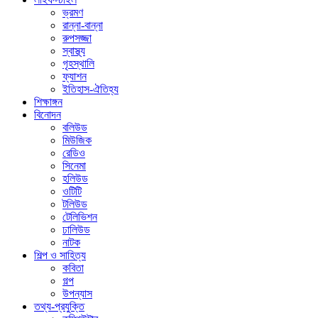
ভ্রমণ
রান্না-বান্না
রুপসজ্জা
স্বাস্থ্য
গৃহস্থালি
ফ্যাশন
ইতিহাস-ঐতিহ্য
শিক্ষাঙ্গন
বিনোদন
বলিউড
মিউজিক
রেডিও
সিনেমা
হলিউড
ওটিটি
টলিউড
টেলিভিশন
ঢালিউড
নাটক
শিল্প ও সাহিত্য
কবিতা
গল্প
উপন্যাস
তথ্য-প্রযুক্তি