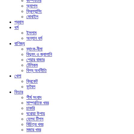
কম্পিউটার
অ্যাপস
ফ্রিল্যান্সিং
মোবাইল
প্রবাস
ধর্ম
ইসলাম
অন্যান ধর্ম
বাণিজ্য
ব্যাংক-বীমা
বিদ্যুৎ ও জ্বালানি
শেয়ার বাজার
টেলিকম
বিশ্ব অর্থনীতি
খেলা
ক্রিকেট
ফুটবল
ফিচার
শীর্ষ সংবাদ
সাম্প্রতিক খবর
চাকরি
ঘরোয়া উপায়
হেলথ টিপস
বিচিত্র খবর
মজার খবর