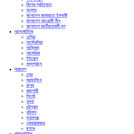
বিশেষ প্রতিবেদন
অন্যান
বাংলাদেশ জামায়াতে ইসলামী
বাংলাদেশ আওয়ামী লীগ
বাংলাদেশ জাতীয়তাবাদী দল
আন্তর্জাতিক
এশিয়া
অস্ট্রেলিয়া
আফ্রিকা
আমেরিকা
ইউরোপ
মধ্যপ্রাচ্য
সারাদেশ
ঢাকা
ময়মনসিংহ
রংপুর
রাজশাহী
সিলেট
খুলনা
চট্টগ্রাম
বরিশাল
সুনামগঞ্জ
দোয়ারাবাজার
ছাতক
লাইফস্টাইল