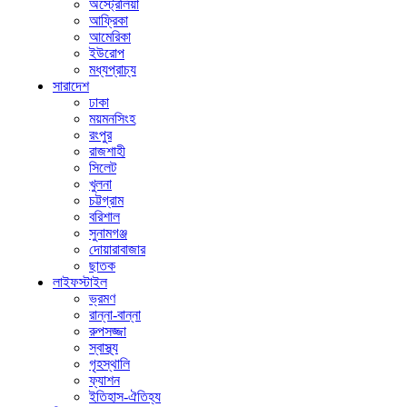
অস্ট্রেলিয়া
আফ্রিকা
আমেরিকা
ইউরোপ
মধ্যপ্রাচ্য
সারাদেশ
ঢাকা
ময়মনসিংহ
রংপুর
রাজশাহী
সিলেট
খুলনা
চট্টগ্রাম
বরিশাল
সুনামগঞ্জ
দোয়ারাবাজার
ছাতক
লাইফস্টাইল
ভ্রমণ
রান্না-বান্না
রুপসজ্জা
স্বাস্থ্য
গৃহস্থালি
ফ্যাশন
ইতিহাস-ঐতিহ্য