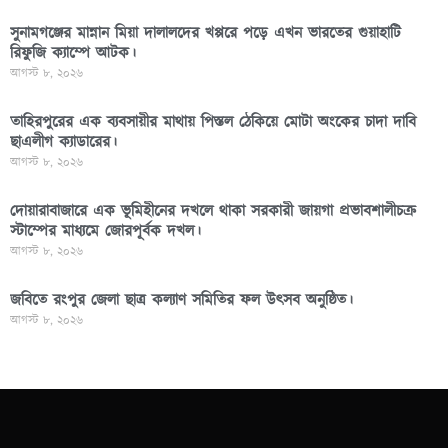
সুনামগঞ্জের মান্নান মিয়া দালালদের খপ্পরে পড়ে এখন ভারতের গুয়াহাটি
রিফুজি ক্যাম্পে আটক।
আগস্ট ৮, ২০২৬
তাহিরপুরের এক ব্যবসায়ীর মাথায় পিস্তল ঠেকিয়ে মোটা অংকের চাদা দাবি
ছাএলীগ ক্যাডারের।
আগস্ট ৮, ২০২৬
দোয়ারাবাজারে এক ভূমিহীনের দখলে থাকা সরকারী জায়গা প্রভাবশালীচক্র
স্টাম্পের মাধ্যমে জোরপূর্বক দখল।
আগস্ট ৮, ২০২৬
জবিতে রংপুর জেলা ছাত্র কল্যাণ সমিতির ফল উৎসব অনুষ্ঠিত।
আগস্ট ৮, ২০২৬