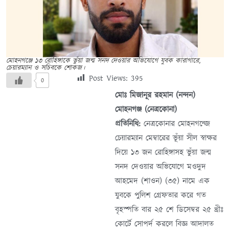
মোহনগঞ্জে ১৩ রোহিঙ্গাকে ভুঁয়া জন্ম সনদ দেওয়ার অভিযোগে যুবক কারাগারে,
চেয়ারম্যান ও সচিবকে শোকজ।
Post Views:
395
0
মোঃ মিজানূর রহমান (নন্দন)
মোহনগঞ্জ (নেত্রকোনা)
প্রতিনিধি:
নেত্রকোনার মোহনগন্জে
চেয়ারম্যান মেম্বারের ভূঁয়া সীল স্বাক্ষর
দিয়ে ১৩ জন রোহিঙ্গাসহ ভুঁয়া জন্ম
সনদ দেওয়ার অভিযোগে মওদুদ
আহমেদ (শাওন) (৩৫) নামে এক
যুবকে পুলিশ গ্রেফতার করে গত
বৃহস্পতি বার ২৫ শে ডিসেম্বর ২৫ খ্রীঃ
কোর্টে সোপর্দ করলে বিজ্ঞ আদালত