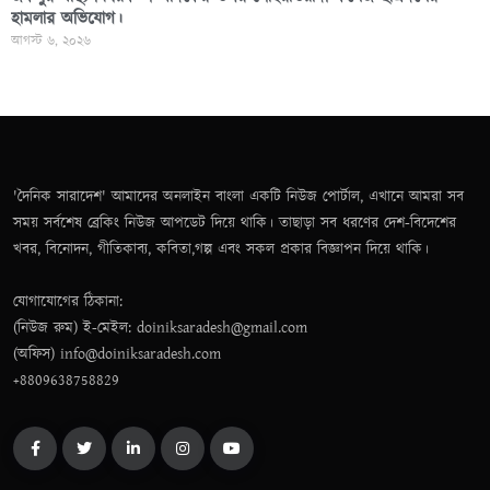
হামলার অভিযোগ।
আগস্ট ৬, ২০২৬
'দৈনিক সারাদেশ' আমাদের অনলাইন বাংলা একটি নিউজ পোর্টাল, এখানে আমরা সব
সময় সর্বশেষ ব্রেকিং নিউজ আপডেট দিয়ে থাকি। তাছাড়া সব ধরণের দেশ-বিদেশের
খবর, বিনোদন, গীতিকাব্য, কবিতা,গল্প এবং সকল প্রকার বিজ্ঞাপন দিয়ে থাকি।
যোগাযোগের ঠিকানা:
(নিউজ রুম) ই-মেইল: doiniksaradesh@gmail.com
(অফিস) info@doiniksaradesh.com
+8809638758829