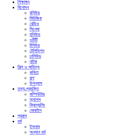
শিক্ষাঙ্গন
বিনোদন
বলিউড
মিউজিক
রেডিও
সিনেমা
হলিউড
ওটিটি
টলিউড
টেলিভিশন
ঢালিউড
নাটক
শিল্প ও সাহিত্য
কবিতা
গল্প
উপন্যাস
তথ্য-প্রযুক্তি
কম্পিউটার
অ্যাপস
ফ্রিল্যান্সিং
মোবাইল
প্রবাস
ধর্ম
ইসলাম
অন্যান ধর্ম