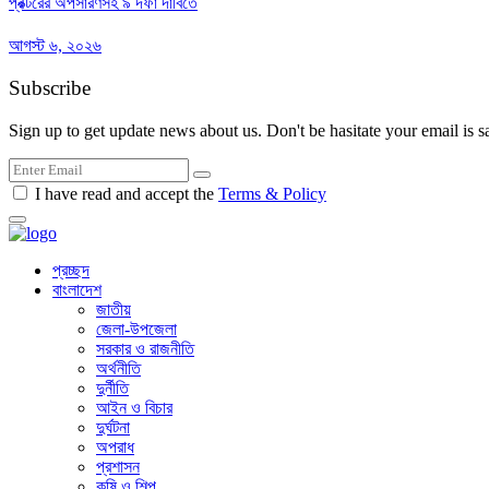
প্রক্টরের অপসারণসহ ৯ দফা দাবিতে
আগস্ট ৬, ২০২৬
Subscribe
Sign up to get update news about us. Don't be hasitate your email is s
I have read and accept the
Terms & Policy
প্রচ্ছদ
বাংলাদেশ
জাতীয়
জেলা-উপজেলা
সরকার ও রাজনীতি
অর্থনীতি
দুর্নীতি
আইন ও বিচার
দুর্ঘটনা
অপরাধ
প্রশাসন
কৃষি ও শিল্প