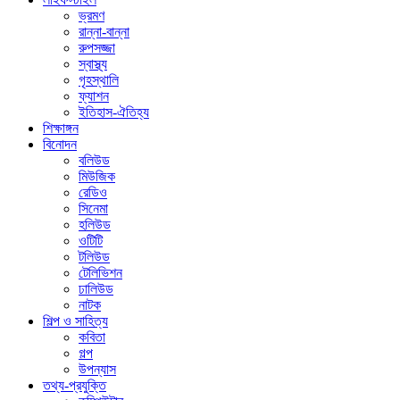
ভ্রমণ
রান্না-বান্না
রুপসজ্জা
স্বাস্থ্য
গৃহস্থালি
ফ্যাশন
ইতিহাস-ঐতিহ্য
শিক্ষাঙ্গন
বিনোদন
বলিউড
মিউজিক
রেডিও
সিনেমা
হলিউড
ওটিটি
টলিউড
টেলিভিশন
ঢালিউড
নাটক
শিল্প ও সাহিত্য
কবিতা
গল্প
উপন্যাস
তথ্য-প্রযুক্তি