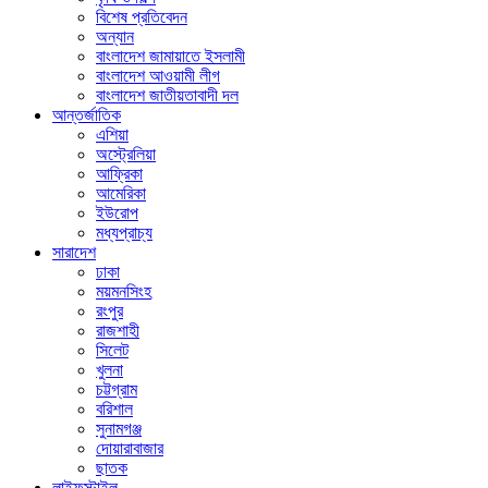
বিশেষ প্রতিবেদন
অন্যান
বাংলাদেশ জামায়াতে ইসলামী
বাংলাদেশ আওয়ামী লীগ
বাংলাদেশ জাতীয়তাবাদী দল
আন্তর্জাতিক
এশিয়া
অস্ট্রেলিয়া
আফ্রিকা
আমেরিকা
ইউরোপ
মধ্যপ্রাচ্য
সারাদেশ
ঢাকা
ময়মনসিংহ
রংপুর
রাজশাহী
সিলেট
খুলনা
চট্টগ্রাম
বরিশাল
সুনামগঞ্জ
দোয়ারাবাজার
ছাতক
লাইফস্টাইল