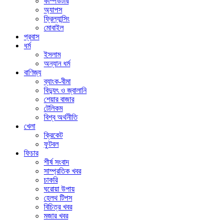
কম্পিউটার
অ্যাপস
ফ্রিল্যান্সিং
মোবাইল
প্রবাস
ধর্ম
ইসলাম
অন্যান ধর্ম
বাণিজ্য
ব্যাংক-বীমা
বিদ্যুৎ ও জ্বালানি
শেয়ার বাজার
টেলিকম
বিশ্ব অর্থনীতি
খেলা
ক্রিকেট
ফুটবল
ফিচার
শীর্ষ সংবাদ
সাম্প্রতিক খবর
চাকরি
ঘরোয়া উপায়
হেলথ টিপস
বিচিত্র খবর
মজার খবর