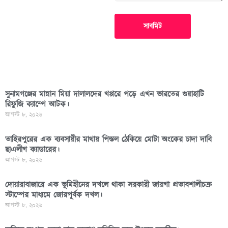
সাবমিট
সুনামগঞ্জের মান্নান মিয়া দালালদের খপ্পরে পড়ে এখন ভারতের গুয়াহাটি
রিফুজি ক্যাম্পে আটক।
আগস্ট ৮, ২০২৬
তাহিরপুরের এক ব্যবসায়ীর মাথায় পিস্তল ঠেকিয়ে মোটা অংকের চাদা দাবি
ছাএলীগ ক্যাডারের।
আগস্ট ৮, ২০২৬
দোয়ারাবাজারে এক ভূমিহীনের দখলে থাকা সরকারী জায়গা প্রভাবশালীচক্র
স্টাম্পের মাধ্যমে জোরপূর্বক দখল।
আগস্ট ৮, ২০২৬