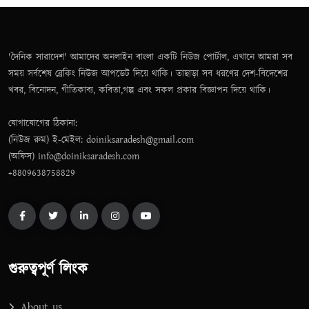
'দৈনিক সারাদেশ' আমাদের অনলাইন বাংলা একটি নিউজ পোর্টাল, এখানে আমরা সব
সময় সর্বশেষ ব্রেকিং নিউজ আপডেট দিয়ে থাকি। তাছাড়া সব ধরণের দেশ-বিদেশের
খবর, বিনোদন, গীতিকাব্য, কবিতা,গল্প এবং সকল প্রকার বিজ্ঞাপন দিয়ে থাকি।
যোগাযোগের ঠিকানা:
(নিউজ রুম) ই-মেইল: doiniksaradesh@gmail.com
(অফিস) info@doiniksaradesh.com
+8809638758829
গুরুত্বপূর্ণ লিংক
About us