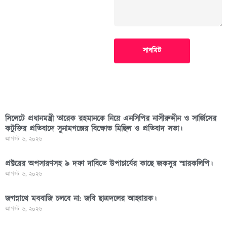
সাবমিট
সিলেটে প্রধানমন্ত্রী তারেক রহমানকে নিয়ে এনসিপির নাসীরুদ্দীন ও সার্জিসের
কটুক্তির প্রতিবাদে সুনামগঞ্জের বিক্ষোভ মিছিল ও প্রতিবাদ সভা।
আগস্ট ৬, ২০২৬
প্রক্টরের অপসারণসহ ৯ দফা দাবিতে উপাচার্যের কাছে জকসুর স্মারকলিপি।
আগস্ট ৬, ২০২৬
জগন্নাথে মববাজি চলবে না: জবি ছাত্রদলের আহ্বায়ক।
আগস্ট ৬, ২০২৬