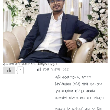
হৃদরোগে জবি ছাত্রদল নেতা হাসিবুরের মৃত্যু।
Post Views:
312
0
জবি করেসপন্ডেন্ট: জগন্নাথ
বিশ্ববিদ্যালয় (জবি) শাখা ছাত্রদলের
যুগ্ম-আহ্বায়ক হাসিবুর রহমান
হৃদরোগে আক্রান্ত হয়ে মারা গেছেন।
শুক্রবার (৩ অক্টোবর) রাত ১০ টায়