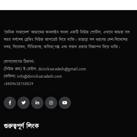
'দৈনিক সারাদেশ' আমাদের অনলাইন বাংলা একটি নিউজ পোর্টাল, এখানে আমরা সব
সময় সর্বশেষ ব্রেকিং নিউজ আপডেট দিয়ে থাকি। তাছাড়া সব ধরণের দেশ-বিদেশের
খবর, বিনোদন, গীতিকাব্য, কবিতা,গল্প এবং সকল প্রকার বিজ্ঞাপন দিয়ে থাকি।
যোগাযোগের ঠিকানা:
(নিউজ রুম) ই-মেইল: doiniksaradesh@gmail.com
(অফিস) info@doiniksaradesh.com
+8809638758829
গুরুত্বপূর্ণ লিংক