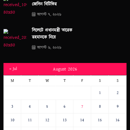
জেসিন বিটিভির
আগস্ট ৭, ২০২৬
সিলেটে প্রধানমন্ত্রী তারেক
রহমানকে নিয়ে
আগস্ট ৬, ২০২৬
« Jul
August 2026
M
T
W
T
F
S
S
1
2
3
4
5
6
7
8
9
10
11
12
13
14
15
16