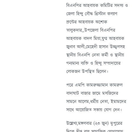
বিএনপির আহবায়ক কমিটির সদস্য ও
জেলা হিন্দু বৌদ্ধ খ্রিস্টান কল্যাণ
ফ্রন্টের আহবায়ক অশোক
তালুকদার,,উপজেলা বিএনপির
আহবায়ক বাদল মিয়া,যুগ্ম আহবায়ক
জুনাব আলী,মেহেদী হাসান উজ্জ্বলসহ
স্থানীয় বিএনপি নেতা কর্মী ও স্থানীয়
গন্যমান্য ব্যক্তি ও হিন্দু সম্প্রদায়ের
লোকজন উপস্থিত ছিলেন।
পরে এমপি কামরুজ্জামান কামরুল
বাদাঘাট বাজার জামে মসজিদের
সামনে আলেম,ধর্মীয় নেতা, ইমামদের
সাথে আয়োজিত সভায় যোগ দেন।
উল্লেখ্য,মঙ্গলবার (২৩ জুন) দুপুরের
দিকে দ্বীপ্ত রায় সামাজিক যোগাযোগ