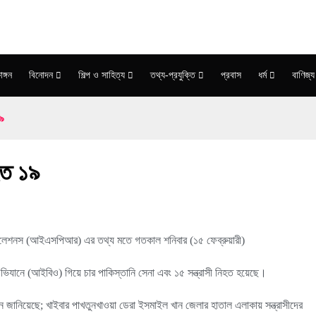
াঙ্গন
বিনোদন
শিল্প ও সাহিত্য
তথ্য-প্রযুক্তি
প্রবাস
ধর্ম
বাণিজ্য
১৯
হত ১৯
িক রিলেশনস (আইএসপিআর) এর তথ্য মতে গতকাল শনিবার (১৫ ফেব্রুয়ারী)
অভিযানে (আইবিও) গিয়ে চার পাকিস্তানি সেনা এবং ১৫ সন্ত্রাসী নিহত হয়েছে।
ন জানিয়েছে; খাইবার পাখতুনখাওয়া ডেরা ইসমাইল খান জেলার হাতাল এলাকায় সন্ত্রাসীদের