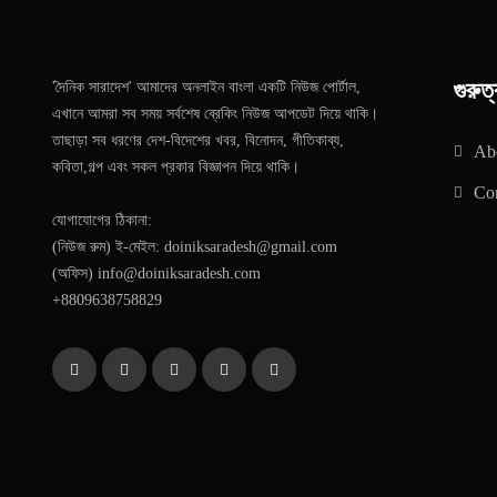
গুরুত্
'দৈনিক সারাদেশ' আমাদের অনলাইন বাংলা একটি নিউজ পোর্টাল,
এখানে আমরা সব সময় সর্বশেষ ব্রেকিং নিউজ আপডেট দিয়ে থাকি।
তাছাড়া সব ধরণের দেশ-বিদেশের খবর, বিনোদন, গীতিকাব্য,
Ab
কবিতা,গল্প এবং সকল প্রকার বিজ্ঞাপন দিয়ে থাকি।
Con
যোগাযোগের ঠিকানা:
(নিউজ রুম) ই-মেইল: doiniksaradesh@gmail.com
(অফিস) info@doiniksaradesh.com
+8809638758829