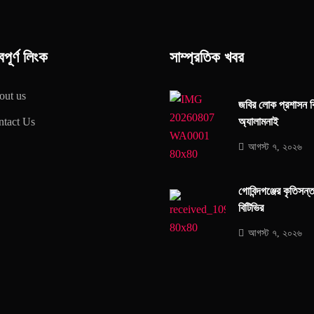
বপূর্ণ লিংক
সাম্প্রতিক খবর
out us
জবির লোক প্রশাসন ব
অ্যালামনাই
tact Us
আগস্ট ৭, ২০২৬
গোবিন্দগঞ্জের কৃতিসন
বিটিভির
আগস্ট ৭, ২০২৬