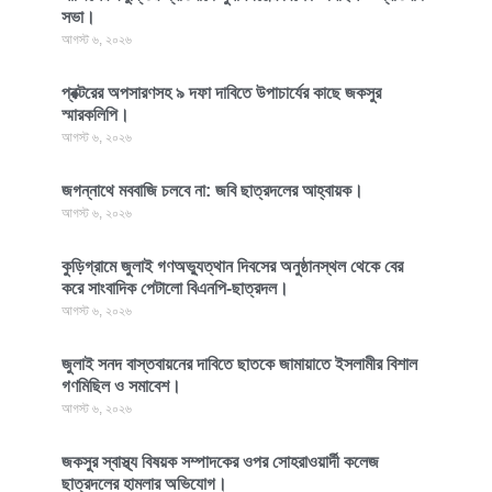
সভা।
আগস্ট ৬, ২০২৬
প্রক্টরের অপসারণসহ ৯ দফা দাবিতে উপাচার্যের কাছে জকসুর
স্মারকলিপি।
আগস্ট ৬, ২০২৬
জগন্নাথে মববাজি চলবে না: জবি ছাত্রদলের আহ্বায়ক।
আগস্ট ৬, ২০২৬
কুড়িগ্রামে জুলাই গণঅভ্যুত্থান দিবসের অনুষ্ঠানস্থল থেকে বের
করে সাংবাদিক পেটালো বিএনপি-ছাত্রদল।
আগস্ট ৬, ২০২৬
জুলাই সনদ বাস্তবায়নের দাবিতে ছাতকে জামায়াতে ইসলামীর বিশাল
গণমিছিল ও সমাবেশ।
আগস্ট ৬, ২০২৬
জকসুর স্বাস্থ্য বিষয়ক সম্পাদকের ওপর সোহরাওয়ার্দী কলেজ
ছাত্রদলের হামলার অভিযোগ।