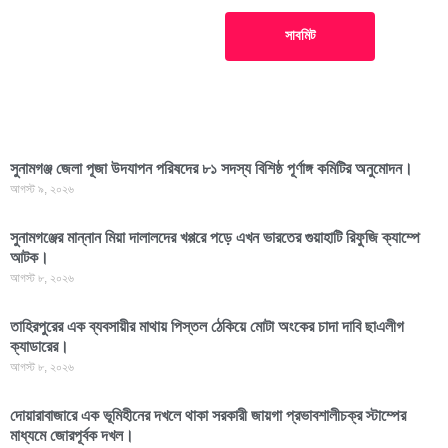
সাবমিট
সুনামগঞ্জ জেলা পূজা উদযাপন পরিষদের ৮১ সদস্য বিশিষ্ঠ পূর্ণাঙ্গ কমিটির অনুমোদন।
আগস্ট ৯, ২০২৬
সুনামগঞ্জের মান্নান মিয়া দালালদের খপ্পরে পড়ে এখন ভারতের গুয়াহাটি রিফুজি ক্যাম্পে
আটক।
আগস্ট ৮, ২০২৬
তাহিরপুরের এক ব্যবসায়ীর মাথায় পিস্তল ঠেকিয়ে মোটা অংকের চাদা দাবি ছাএলীগ
ক্যাডারের।
আগস্ট ৮, ২০২৬
দোয়ারাবাজারে এক ভূমিহীনের দখলে থাকা সরকারী জায়গা প্রভাবশালীচক্র স্টাম্পের
মাধ্যমে জোরপূর্বক দখল।