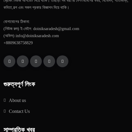
ব্রেকিং নিউজ আপডেট দিয়ে থাকি। তাছাড়া সব ধরণের দেশ-বিদেশের খবর, বিনোদন, গীতিকাব্য,
কবিতা,গল্প এবং সকল প্রকার বিজ্ঞাপন দিয়ে থাকি।
যোগাযোগের ঠিকানা:
(নিউজ রুম) ই-মেইল: doiniksaradesh@gmail.com
(অফিস) info@doiniksaradesh.com
+8809638758829
গুরুত্বপূর্ণ লিংক
About us
Contact Us
সাম্প্রতিক খবর