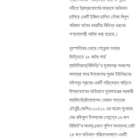
নদীতে ট্রাস্কফোর্সের মাধ্যমে অভিযান
চালিয়ে একটি ইজ্ঞিন চালিত নৌকা বিপুল
পরিমান অবৈধ ভারতীয় বিভিন্ন ধরনের
পণ্যসামগ্রী আটক করা হয়েছে।
বৃহস্পতিবার ভোরে গোয়েন্দা তথ্যর
ভিত্তিতে ২৮ বর্ডার গার্ড
ব্যাটালিয়ান(বিজিবি)”র সুনামগঞ্জ অঞ্চলের
সদস্যরা সদর উপজেলার সুরমা ইউনিয়নের
মঈনপুর গ্রামের একটি পরিত্যক্ত বাড়িতে
টাস্কফোসের অভিযানে সুনামগঞ্জের সরকারী
ম্যাজিস্ট্রেটমোহাম্মদ সোয়াদ সাত্তার
চৌধুরী,জেসিও-১০৫২২ এর নায়েব সুবেদার
মোঃ রফিকুল ইসলামের নেতৃত্বে ১৯ জন
বিজিবি”র সদস্য,৪জন পুলিশ সদস্যসহ মোট
২৪ জন অভিযান পরিচালনাকালে একটি