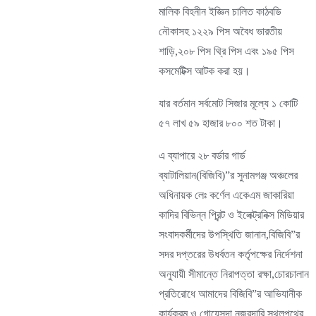
মালিক বিহনীন ইজ্ঞিন চালিত কাঠবডি
নৌকাসহ ১২২৯ পিস অবৈধ ভারতীয়
শাড়ি,২০৮ পিস থ্রি পিস এবং ১৯৫ পিস
কসমেটিক্স আটক করা হয়।
যার বর্তমান সর্বমোট সিজার মূল্যে ১ কোটি
৫৭ লাখ ৫৯ হাজার ৮০০ শত টাকা।
এ ব্যাপারে ২৮ বর্ডার গার্ড
ব্যাটালিয়ান(বিজিবি)”র সুনামগঞ্জ অঞ্চলের
অধিনায়ক লেঃ কর্ণেল একেএম জাকারিয়া
কাদির বিভিন্ন প্রিন্ট ও ইলেক্ট্রনিক্স মিডিয়ার
সংবাদকর্মীদের উপস্থিতি জানান,বিজিবি”র
সদর দপ্তরের উধর্বতন কর্তৃপক্ষের নির্দেশনা
অনুযায়ী সীমান্তে নিরাপত্তা রক্ষা,চোরচালান
প্রতিরোধে আমাদের বিজিবি”র আভিযানীক
কার্যক্রম ও গোযেসন্দা নজরদারি স্থলপথের