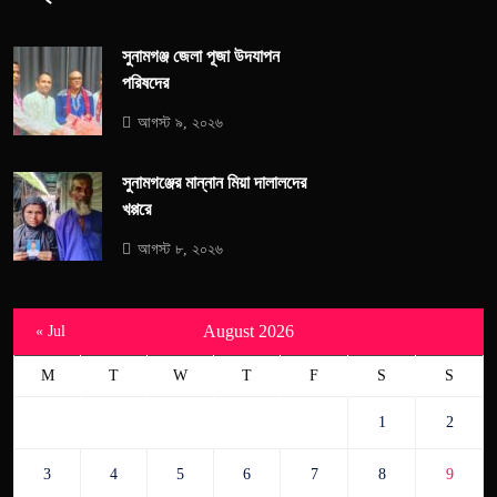
সুনামগঞ্জ জেলা পূজা উদযাপন
পরিষদের
আগস্ট ৯, ২০২৬
সুনামগঞ্জের মান্নান মিয়া দালালদের
খপ্পরে
আগস্ট ৮, ২০২৬
August 2026
« Jul
M
T
W
T
F
S
S
1
2
3
4
5
6
7
8
9