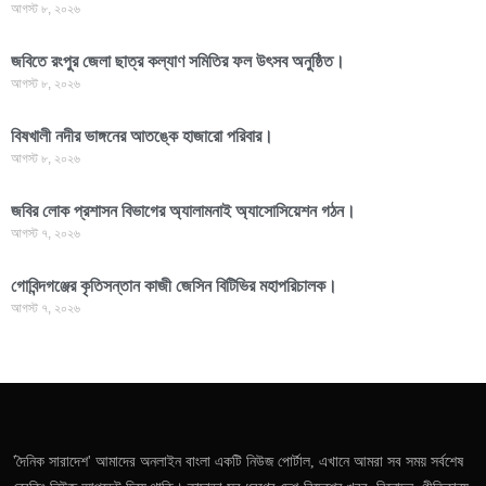
আগস্ট ৮, ২০২৬
জবিতে রংপুর জেলা ছাত্র কল্যাণ সমিতির ফল উৎসব অনুষ্ঠিত।
আগস্ট ৮, ২০২৬
বিষখালী নদীর ভাঙ্গনের আতঙ্কে হাজারো পরিবার।
আগস্ট ৮, ২০২৬
জবির লোক প্রশাসন বিভাগের অ্যালামনাই অ্যাসোসিয়েশন গঠন।
আগস্ট ৭, ২০২৬
গোবিন্দগঞ্জের কৃতিসন্তান কাজী জেসিন বিটিভির মহাপরিচালক।
আগস্ট ৭, ২০২৬
'দৈনিক সারাদেশ' আমাদের অনলাইন বাংলা একটি নিউজ পোর্টাল, এখানে আমরা সব সময় সর্বশেষ