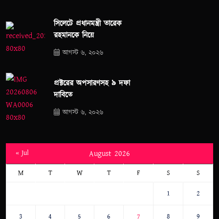
সিলেটে প্রধানমন্ত্রী তারেক
রহমানকে নিয়ে
আগস্ট ৬, ২০২৬
প্রক্টরের অপসারণসহ ৯ দফা
দাবিতে
আগস্ট ৬, ২০২৬
« Jul
August 2026
M
T
W
T
F
S
S
1
2
3
4
5
6
7
8
9