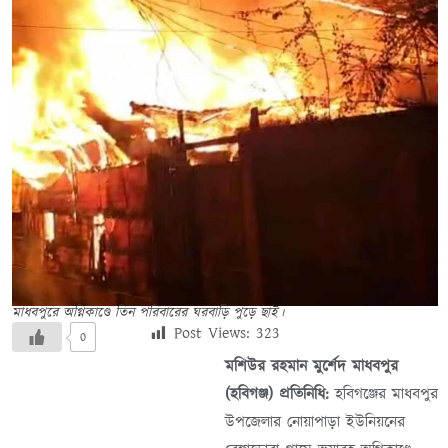
মাধবপুরে অগ্নিকাণ্ডে তিন পরিবারের ঘরবাড়ি পুড়ে ছাই।
Post Views:
323
0
মশিউর রহমান মুর্শেদ মাধবপুর
(হবিগঞ্জ) প্রতিনিধি:
হবিগঞ্জের মাধবপুর
উপজেলার নোয়াপাড়া ইউনিয়নের