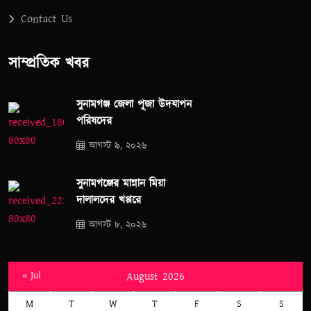
Contact Us
সাম্প্রতিক খবর
সুনামগঞ্জ জেলা পূজা উদযাপন
পরিষদের
আগস্ট ৯, ২০২৬
সুনামগঞ্জের মান্নান মিয়া
দালালদের খপ্পরে
আগস্ট ৮, ২০২৬
« Jul
August 2026
M
T
W
T
F
S
S