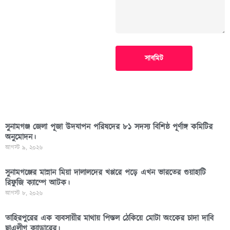
সাবমিট
সুনামগঞ্জ জেলা পূজা উদযাপন পরিষদের ৮১ সদস্য বিশিষ্ঠ পূর্ণাঙ্গ কমিটির
অনুমোদন।
আগস্ট ৯, ২০২৬
সুনামগঞ্জের মান্নান মিয়া দালালদের খপ্পরে পড়ে এখন ভারতের গুয়াহাটি
রিফুজি ক্যাম্পে আটক।
আগস্ট ৮, ২০২৬
তাহিরপুরের এক ব্যবসায়ীর মাথায় পিস্তল ঠেকিয়ে মোটা অংকের চাদা দাবি
ছাএলীগ ক্যাডারের।