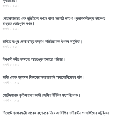
ক্যাডারের।
আগস্ট ৮, ২০২৬
দোয়ারাবাজারে এক ভূমিহীনের দখলে থাকা সরকারী জায়গা প্রভাবশালীচক্র স্টাম্পের
মাধ্যমে জোরপূর্বক দখল।
আগস্ট ৮, ২০২৬
জবিতে রংপুর জেলা ছাত্র কল্যাণ সমিতির ফল উৎসব অনুষ্ঠিত।
আগস্ট ৮, ২০২৬
বিষখালী নদীর ভাঙ্গনের আতঙ্কে হাজারো পরিবার।
আগস্ট ৮, ২০২৬
জবির লোক প্রশাসন বিভাগের অ্যালামনাই অ্যাসোসিয়েশন গঠন।
আগস্ট ৭, ২০২৬
গোবিন্দগঞ্জের কৃতিসন্তান কাজী জেসিন বিটিভির মহাপরিচালক।
আগস্ট ৭, ২০২৬
সিলেটে প্রধানমন্ত্রী তারেক রহমানকে নিয়ে এনসিপির নাসীরুদ্দীন ও সার্জিসের কটুক্তির