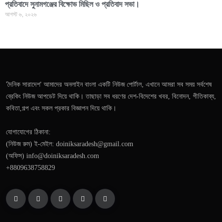
প্রতিবাদে সুনামগঞ্জের বিক্ষোভ মিছিল ও প্রতিবাদ সভা।
আগস্ট ৬, ২০২৬
'দৈনিক সারাদেশ' আমাদের অনলাইন বাংলা একটি নিউজ পোর্টাল, এখানে আমরা সব সময় সর্বশেষ
ব্রেকিং নিউজ আপডেট দিয়ে থাকি। তাছাড়া সব ধরণের দেশ-বিদেশের খবর, বিনোদন, গীতিকাব্য,
কবিতা,গল্প এবং সকল প্রকার বিজ্ঞাপন দিয়ে থাকি।
যোগাযোগের ঠিকানা:
(নিউজ রুম) ই-মেইল: doiniksaradesh@gmail.com
(অফিস) info@doiniksaradesh.com
+8809638758829