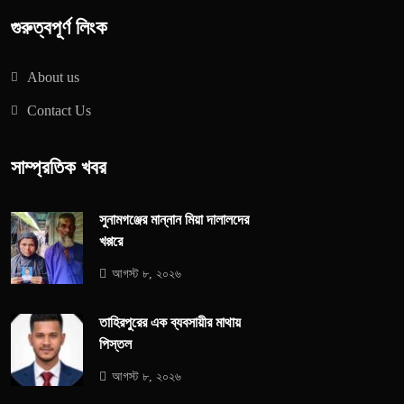
গুরুত্বপূর্ণ লিংক
About us
Contact Us
সাম্প্রতিক খবর
সুনামগঞ্জের মান্নান মিয়া দালালদের
খপ্পরে
আগস্ট ৮, ২০২৬
তাহিরপুরের এক ব্যবসায়ীর মাথায়
পিস্তল
আগস্ট ৮, ২০২৬