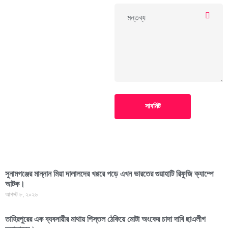
সাবমিট
সুনামগঞ্জের মান্নান মিয়া দালালদের খপ্পরে পড়ে এখন ভারতের গুয়াহাটি রিফুজি ক্যাম্পে
আটক।
আগস্ট ৮, ২০২৬
তাহিরপুরের এক ব্যবসায়ীর মাথায় পিস্তল ঠেকিয়ে মোটা অংকের চাদা দাবি ছাএলীগ