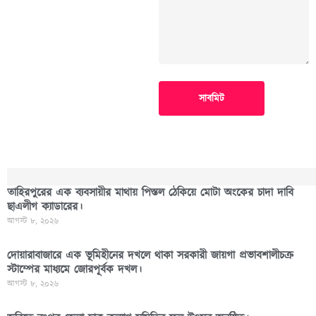
সাবমিট
তাহিরপুরের এক ব্যবসায়ীর মাথায় পিস্তল ঠেকিয়ে মোটা অংকের চাদা দাবি
ছাএলীগ ক্যাডারের।
আগস্ট ৮, ২০২৬
দোয়ারাবাজারে এক ভূমিহীনের দখলে থাকা সরকারী জায়গা প্রভাবশালীচক্র
স্টাম্পের মাধ্যমে জোরপূর্বক দখল।
আগস্ট ৮, ২০২৬