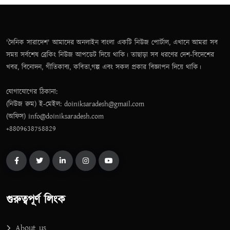
'দৈনিক সারাদেশ' আমাদের অনলাইন বাংলা একটি নিউজ পোর্টাল, এখানে আমরা সব
সময় সর্বশেষ ব্রেকিং নিউজ আপডেট দিয়ে থাকি। তাছাড়া সব ধরণের দেশ-বিদেশের
খবর, বিনোদন, গীতিকাব্য, কবিতা,গল্প এবং সকল প্রকার বিজ্ঞাপন দিয়ে থাকি।
যোগাযোগের ঠিকানা:
(নিউজ রুম) ই-মেইল: doiniksaradesh@gmail.com
(অফিস) info@doiniksaradesh.com
+8809638758829
গুরুত্বপূর্ণ লিংক
About us