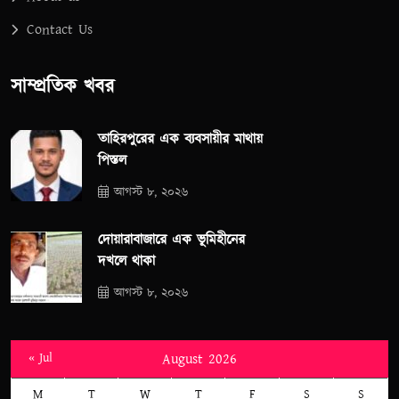
Contact Us
সাম্প্রতিক খবর
তাহিরপুরের এক ব্যবসায়ীর মাথায়
পিস্তল
আগস্ট ৮, ২০২৬
দোয়ারাবাজারে এক ভূমিহীনের
দখলে থাকা
আগস্ট ৮, ২০২৬
« Jul
August 2026
M
T
W
T
F
S
S