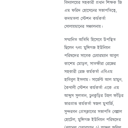
বিদ্যালয়ের সহকারী প্রধান শিক্ষক জি
এম ফরিদ হোসেনের সভাপতিত্বে,
কদমতলা স্টেশন কর্মকর্তা
সোলায়মানের সঞ্চালনায়।
সম্মানিত অতিথি হিসেবে উপস্থিত
ছিলেন ৭নং মুন্সিগঞ্জ ইউনিয়ন
পরিষদের সাবেক চেয়ারম্যান আবুল
কাশেম মোড়ল, সাতক্ষীরা রেঞ্জের
সহকারী রেঞ্জ কর্মকর্তা এবিএম
হাবিবুল ইসলাম। সার্জেন্ট আল মামুন,
কৈখালী স্টেশন কর্মকর্তা একে এম
আব্দুস সুলতান, চুনকুড়ির টহল ফাঁড়ির
ভারপ্রাপ্ত কর্মকর্তা স্বজল মুখার্জি,
সুন্দরবন প্রেসক্লাবের সভাপতি বেল্লাল
হোটেল, মুন্সিগঞ্জ ইউনিয়ন পরিষদের
(প্যানেল চেয়ারম্যান ২) আব্দুল জলিল,