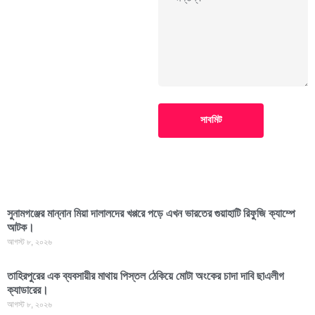
সাবমিট
সুনামগঞ্জের মান্নান মিয়া দালালদের খপ্পরে পড়ে এখন ভারতের গুয়াহাটি রিফুজি ক্যাম্পে
আটক।
আগস্ট ৮, ২০২৬
তাহিরপুরের এক ব্যবসায়ীর মাথায় পিস্তল ঠেকিয়ে মোটা অংকের চাদা দাবি ছাএলীগ
ক্যাডারের।
আগস্ট ৮, ২০২৬