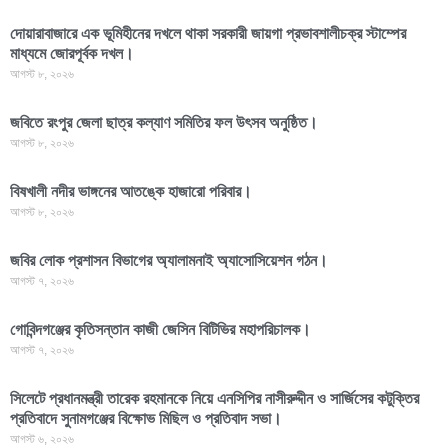
দোয়ারাবাজারে এক ভূমিহীনের দখলে থাকা সরকারী জায়গা প্রভাবশালীচক্র স্টাম্পের
মাধ্যমে জোরপূর্বক দখল।
আগস্ট ৮, ২০২৬
জবিতে রংপুর জেলা ছাত্র কল্যাণ সমিতির ফল উৎসব অনুষ্ঠিত।
আগস্ট ৮, ২০২৬
বিষখালী নদীর ভাঙ্গনের আতঙ্কে হাজারো পরিবার।
আগস্ট ৮, ২০২৬
জবির লোক প্রশাসন বিভাগের অ্যালামনাই অ্যাসোসিয়েশন গঠন।
আগস্ট ৭, ২০২৬
গোবিন্দগঞ্জের কৃতিসন্তান কাজী জেসিন বিটিভির মহাপরিচালক।
আগস্ট ৭, ২০২৬
সিলেটে প্রধানমন্ত্রী তারেক রহমানকে নিয়ে এনসিপির নাসীরুদ্দীন ও সার্জিসের কটুক্তির
প্রতিবাদে সুনামগঞ্জের বিক্ষোভ মিছিল ও প্রতিবাদ সভা।
আগস্ট ৬, ২০২৬