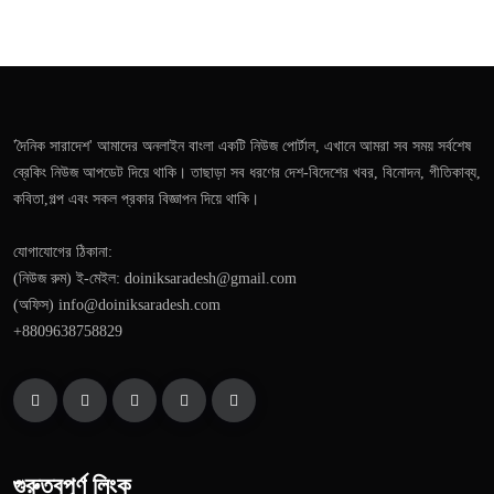
'দৈনিক সারাদেশ' আমাদের অনলাইন বাংলা একটি নিউজ পোর্টাল, এখানে আমরা সব সময় সর্বশেষ
ব্রেকিং নিউজ আপডেট দিয়ে থাকি। তাছাড়া সব ধরণের দেশ-বিদেশের খবর, বিনোদন, গীতিকাব্য,
কবিতা,গল্প এবং সকল প্রকার বিজ্ঞাপন দিয়ে থাকি।
যোগাযোগের ঠিকানা:
(নিউজ রুম) ই-মেইল: doiniksaradesh@gmail.com
(অফিস) info@doiniksaradesh.com
+8809638758829
গুরুত্বপূর্ণ লিংক