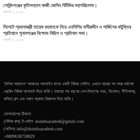
গোবিন্দগঞ্জের কৃতিসন্তান কাজী জেসিন বিটিভির মহাপরিচালক।
আগস্ট ৭, ২০২৬
সিলেটে প্রধানমন্ত্রী তারেক রহমানকে নিয়ে এনসিপির নাসীরুদ্দীন ও সার্জিসের কটুক্তির
প্রতিবাদে সুনামগঞ্জের বিক্ষোভ মিছিল ও প্রতিবাদ সভা।
আগস্ট ৬, ২০২৬
'দৈনিক সারাদেশ' আমাদের অনলাইন বাংলা একটি নিউজ পোর্টাল, এখানে আমরা সব সময় সর্বশেষ
ব্রেকিং নিউজ আপডেট দিয়ে থাকি। তাছাড়া সব ধরণের দেশ-বিদেশের খবর, বিনোদন, গীতিকাব্য,
কবিতা,গল্প এবং সকল প্রকার বিজ্ঞাপন দিয়ে থাকি।
যোগাযোগের ঠিকানা:
(নিউজ রুম) ই-মেইল: doiniksaradesh@gmail.com
(অফিস) info@doiniksaradesh.com
+8809638758829