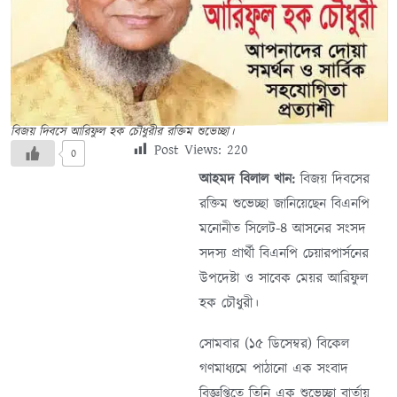
বিজয় দিবসে আরিফুল হক চৌধুরীর রক্তিম শুভেচ্ছা।
Post Views:
220
0
আহমদ বিলাল খান:
বিজয় দিবসের
রক্তিম শুভেচ্ছা জানিয়েছেন বিএনপি
মনোনীত সিলেট-৪ আসনের সংসদ
সদস্য প্রার্থী বিএনপি চেয়ারপার্সনের
উপদেষ্টা ও সাবেক মেয়র আরিফুল
হক চৌধুরী।
সোমবার (১৫ ডিসেম্বর) বিকেল
গণমাধ্যমে পাঠানো এক সংবাদ
বিজ্ঞপ্তিতে তিনি এক শুভেচ্ছা বার্তায়