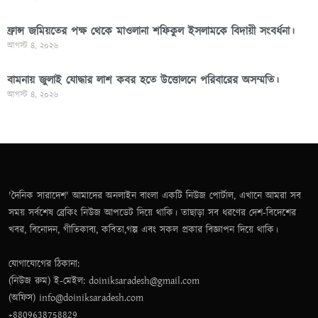
ফ্রান্স জমিয়তের পক্ষ থেকে মাওলানা শফিকুল ইসলামকে বিদায়ী সংবর্ধনা।
আগস্ট ৪, ২০২৬
বামনায় জুলাই যোদ্ধার লাশ কবর হতে উত্তোলনে পরিবারের অসম্মতি।
আগস্ট ৪, ২০২৬
'দৈনিক সারাদেশ' আমাদের অনলাইন বাংলা একটি নিউজ পোর্টাল, এখানে আমরা সব
সময় সর্বশেষ ব্রেকিং নিউজ আপডেট দিয়ে থাকি। তাছাড়া সব ধরণের দেশ-বিদেশের
খবর, বিনোদন, গীতিকাব্য, কবিতা,গল্প এবং সকল প্রকার বিজ্ঞাপন দিয়ে থাকি।
যোগাযোগের ঠিকানা:
(নিউজ রুম) ই-মেইল: doiniksaradesh@gmail.com
(অফিস) info@doiniksaradesh.com
+8809638758829