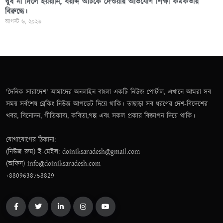
ঘুষ না দিলে হয়রানি, বরাদ্দ আটকে দেওয়ার অভিযোগ শিক্ষা কর্মকর্তার
বিরুদ্ধে।
আগস্ট ৬, ২০২৬
'দৈনিক সারাদেশ' আমাদের অনলাইন বাংলা একটি নিউজ পোর্টাল, এখানে আমরা সব
সময় সর্বশেষ ব্রেকিং নিউজ আপডেট দিয়ে থাকি। তাছাড়া সব ধরণের দেশ-বিদেশের
খবর, বিনোদন, গীতিকাব্য, কবিতা,গল্প এবং সকল প্রকার বিজ্ঞাপন দিয়ে থাকি।
যোগাযোগের ঠিকানা:
(নিউজ রুম) ই-মেইল: doiniksaradesh@gmail.com
(অফিস) info@doiniksaradesh.com
+8809638758829