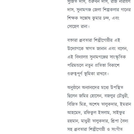
সুজিত দাস, গুরুধন দাস, রাজ নারায়ণ
দাস, সুনামগঞ্জ জেলা শিল্পকলার গানের
শিক্ষক সন্তোষ কুমার চন্দ, এবং
সোহেল রানা।
বক্তারা ধ্রূবতারা শিল্পীগোষ্ঠীর এই
উদ্যোগকে স্বাগত জানান এবং বলেন,
এই বিদ্যালয় সুনামগঞ্জের সাংস্কৃতিক
পরিমন্ডলে নতুন প্রতিভা বিকাশে
গুরুত্বপূর্ণ ভূমিকা রাখবে।
অনুষ্ঠানে অন্যান্যদের মধ্যে উপস্থিত
ছিলেন জমির হোসেন, বজলুর চৌধুরী,
বিজিত মিত্র, অশেষ তালুকদার, ইমরান
আহমেদ, রফিকুল ইসলাম, সাইফুর
রহমান, মাধুরী তালুকদার, শ্রিপা বৈদ্য
সহ ধ্রূবতারা শিল্পীগোষ্ঠী ও সংগীত