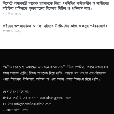
সিলেটে প্রধানমন্ত্রী তারেক রহমানকে নিয়ে এনসিপির নাসীরুদ্দীন ও সার্জিসের
কটুক্তির প্রতিবাদে সুনামগঞ্জের বিক্ষোভ মিছিল ও প্রতিবাদ সভা।
আগস্ট ৬, ২০২৬
প্রক্টরের অপসারণসহ ৯ দফা দাবিতে উপাচার্যের কাছে জকসুর স্মারকলিপি।
আগস্ট ৬, ২০২৬
'দৈনিক সারাদেশ' আমাদের অনলাইন বাংলা একটি নিউজ পোর্টাল, এখানে আমরা সব
সময় সর্বশেষ ব্রেকিং নিউজ আপডেট দিয়ে থাকি। তাছাড়া সব ধরণের দেশ-বিদেশের
খবর, বিনোদন, গীতিকাব্য, কবিতা,গল্প এবং সকল প্রকার বিজ্ঞাপন দিয়ে থাকি।
যোগাযোগের ঠিকানা:
(নিউজ রুম) ই-মেইল: doiniksaradesh@gmail.com
(অফিস) info@doiniksaradesh.com
+8809638758829