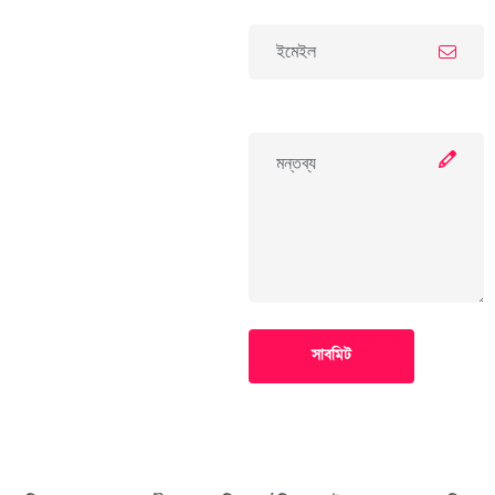
সাবমিট