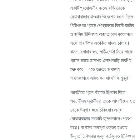
একটি প্রয়োজনীয় কাজে বাড়ি থেকে
দেয়ারাবাজার যাওয়ার উদ্দেশ্যে রওনা দিলে
গিরিশনগর গ্রামে পৌছামাত্র বিবাদী রাজীব
ও জসিম উদ্দিনসহ অজ্ঞাত বেশ কয়েকজন
এসে তার উপর অতর্কিত হামলা চালায়।
রামদা, লোহার রড, লাঠি-শোঠা নিয়ে তাকে
প্রানে মারার উদ্দেশ্য এলাপাতাড়ি মারপিট
শুরু করে। এতে গুরুতর জখমসহ
মারাত্মকভাবে আহত হন সাংবাদিক মুন্না।
পরবর্তীতে প্রান বাঁচাতে চিৎকার দিলে
পথচারীসহ স্থানীয়রা তাকে আসামীদের হাত
থেকে উদ্ধার করে চিকিৎসার জন্য
দোয়ারাবাজার সরকারি হাসপাতালে প্রেরণ
করে। জখমের অবস্থা গুরুতর হওয়ায়
উন্নত চিকিৎসার জন্য কর্তব্যরত চিকিৎসক