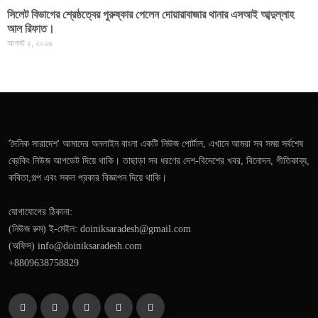
সিলেট বিভাগের শ্রেষ্ঠত্বের পুরুষ্কার পেলেন দোয়ারাবাজার থানার এসআই আব্দুল্লাহ
আল রিফাত।
আগস্ট ৫, ২০২৬
'দৈনিক সারাদেশ' আমাদের অনলাইন বাংলা একটি নিউজ পোর্টাল, এখানে আমরা সব সময় সর্বশেষ
ব্রেকিং নিউজ আপডেট দিয়ে থাকি। তাছাড়া সব ধরণের দেশ-বিদেশের খবর, বিনোদন, গীতিকাব্য,
কবিতা,গল্প এবং সকল প্রকার বিজ্ঞাপন দিয়ে থাকি।
যোগাযোগের ঠিকানা:
(নিউজ রুম) ই-মেইল: doiniksaradesh@gmail.com
(অফিস) info@doiniksaradesh.com
+8809638758829