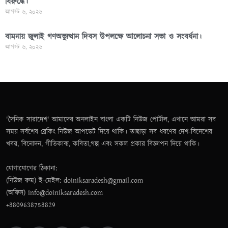
বিরুদ্ধে।
আগস্ট ৬, ২০২৬
বামনায় জুলাই গণঅভ্যুত্থান দিবস উপলক্ষে আলোচনা সভা ও সংবর্ধনা।
আগস্ট ৬, ২০২৬
'দৈনিক সারাদেশ' আমাদের অনলাইন বাংলা একটি নিউজ পোর্টাল, এখানে আমরা সব
সময় সর্বশেষ ব্রেকিং নিউজ আপডেট দিয়ে থাকি। তাছাড়া সব ধরণের দেশ-বিদেশের
খবর, বিনোদন, গীতিকাব্য, কবিতা,গল্প এবং সকল প্রকার বিজ্ঞাপন দিয়ে থাকি।
যোগাযোগের ঠিকানা:
(নিউজ রুম) ই-মেইল: doiniksaradesh@gmail.com
(অফিস) info@doiniksaradesh.com
+8809638758829