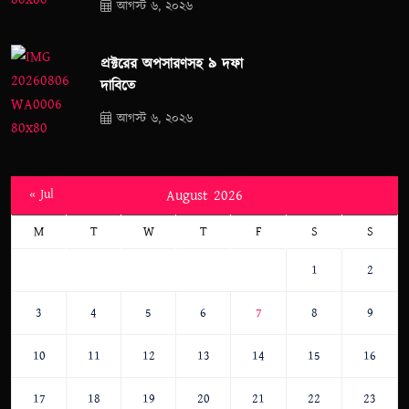
আগস্ট ৬, ২০২৬
প্রক্টরের অপসারণসহ ৯ দফা
দাবিতে
আগস্ট ৬, ২০২৬
« Jul
August 2026
M
T
W
T
F
S
S
1
2
3
4
5
6
7
8
9
10
11
12
13
14
15
16
17
18
19
20
21
22
23