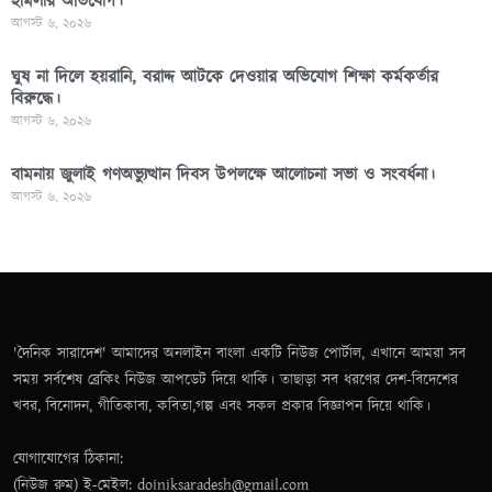
হামলার অভিযোগ।
আগস্ট ৬, ২০২৬
ঘুষ না দিলে হয়রানি, বরাদ্দ আটকে দেওয়ার অভিযোগ শিক্ষা কর্মকর্তার
বিরুদ্ধে।
আগস্ট ৬, ২০২৬
বামনায় জুলাই গণঅভ্যুত্থান দিবস উপলক্ষে আলোচনা সভা ও সংবর্ধনা।
আগস্ট ৬, ২০২৬
'দৈনিক সারাদেশ' আমাদের অনলাইন বাংলা একটি নিউজ পোর্টাল, এখানে আমরা সব
সময় সর্বশেষ ব্রেকিং নিউজ আপডেট দিয়ে থাকি। তাছাড়া সব ধরণের দেশ-বিদেশের
খবর, বিনোদন, গীতিকাব্য, কবিতা,গল্প এবং সকল প্রকার বিজ্ঞাপন দিয়ে থাকি।
যোগাযোগের ঠিকানা:
(নিউজ রুম) ই-মেইল: doiniksaradesh@gmail.com