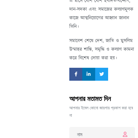
এ মাসে বেশি বেশি ইবাদত-বন্দেগি,
দান-সদকা এবং সমাজের কল্যাণমূলক
কাজে আত্মনিয়োগের আহ্বান জানান
তিনি।
সমাবেশ শেষে দেশ, জাতি ও মুসলিম
উম্মাহর শান্তি, সমৃদ্ধি ও কল্যাণ কামনা
করে বিশেষ দোয়া করা হয়।
আপনার মতামত দিন
আপনার ইমেল কোনো জায়গায় প্রকাশ করা হবে
না