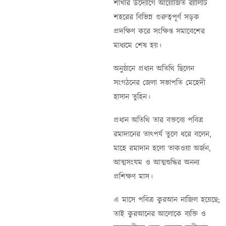
শাখার উদ্যোগে আয়োজিত র‌্যালিটি
শহরের বিভিন্ন গুরুত্বপূর্ণ সড়ক
প্রদক্ষিণ করে সংক্ষিপ্ত সমাবেশের
মাধ্যমে শেষ হয়।
অনুষ্ঠানে প্রধান অতিথি ছিলেন
সংগঠনের জেলা সভাপতি মেহেদী
হাসান তুহিন।
প্রধান অতিথি তার বক্তব্যে পবিত্র
রমাদানের তাৎপর্য তুলে ধরে বলেন,
মাহে রমাদান হলো তাকওয়া অর্জন,
আত্মসংযম ও আত্মশুদ্ধির অনন্য
প্রশিক্ষণ মাস।
এ মাসে পবিত্র কুরআন নাজিল হয়েছে;
তাই কুরআনের আলোকে ব্যক্তি ও