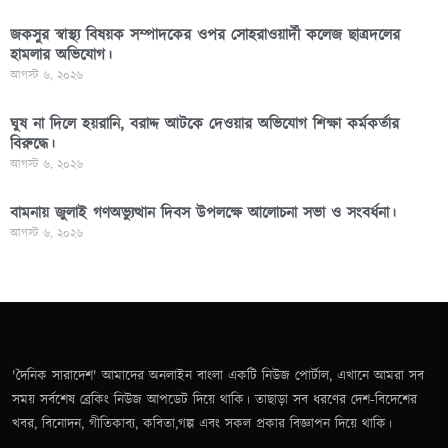
জকসুর স্বাস্থ্য বিষয়ক সম্পাদকের ওপর সোহরাওয়ার্দী কলেজ ছাত্রদলের
হামলার অভিযোগ।
আগস্ট ৬, ২০২৬
ঘুষ না দিলে হয়রানি, বরাদ্দ আটকে দেওয়ার অভিযোগ শিক্ষা কর্মকর্তার
বিরুদ্ধে।
আগস্ট ৬, ২০২৬
বামনায় জুলাই গণঅভ্যুত্থান দিবস উপলক্ষে আলোচনা সভা ও সংবর্ধনা।
আগস্ট ৬, ২০২৬
'দৈনিক সারাদেশ' আমাদের অনলাইন বাংলা একটি নিউজ পোর্টাল, এখানে আমরা সব
সময় সর্বশেষ ব্রেকিং নিউজ আপডেট দিয়ে থাকি। তাছাড়া সব ধরণের দেশ-বিদেশের
খবর, বিনোদন, গীতিকাব্য, কবিতা,গল্প এবং সকল প্রকার বিজ্ঞাপন দিয়ে থাকি।