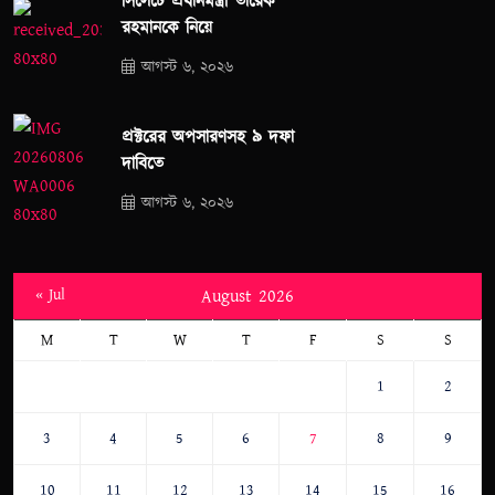
সিলেটে প্রধানমন্ত্রী তারেক
রহমানকে নিয়ে
আগস্ট ৬, ২০২৬
প্রক্টরের অপসারণসহ ৯ দফা
দাবিতে
আগস্ট ৬, ২০২৬
« Jul
August 2026
M
T
W
T
F
S
S
1
2
3
4
5
6
7
8
9
10
11
12
13
14
15
16