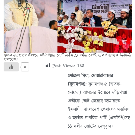
ছাতক-দোয়ারার উন্নয়নে দাঁড়িপাল্লায় ভোট চাইল ১১ দলীয় জোট, দক্ষিণ ছাতকে নির্বাচনী
সমাবেশ।
Post Views:
168
0
সোহেল মিয়া, দোয়ারাবাজার
(সুনামগঞ্জ):
সুনামগঞ্জ-৫ (ছাতক-
দোয়ারা) আসনের উন্নয়নে দাঁড়িপাল্লা
প্রতীকে ভোট চেয়েছে জামায়াতে
ইসলামী, বাংলাদেশ খেলাফত মজলিস
ও জাতীয় নাগরিক পার্টি (এনসিপি)সহ
১১ দলীয় জোটের নেতৃবৃন্দ।