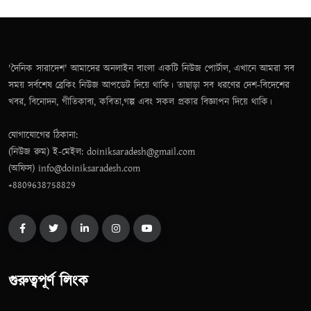
'দৈনিক সারাদেশ' আমাদের অনলাইন বাংলা একটি নিউজ পোর্টাল, এখানে আমরা সব
সময় সর্বশেষ ব্রেকিং নিউজ আপডেট দিয়ে থাকি। তাছাড়া সব ধরণের দেশ-বিদেশের
খবর, বিনোদন, গীতিকাব্য, কবিতা,গল্প এবং সকল প্রকার বিজ্ঞাপন দিয়ে থাকি।
যোগাযোগের ঠিকানা:
(নিউজ রুম) ই-মেইল: doiniksaradesh@gmail.com
(অফিস) info@doiniksaradesh.com
+8809638758829
গুরুত্বপূর্ণ লিংক