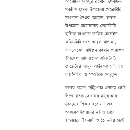
আহবায়ক সাইদুর রহমান, খেলাফত
মজলিস ছাতক উপজেলা সেক্রেটারি
মাওলানা সৈওক আহমদ, ছাতক
উপজেলা জামায়াতের সেক্রেটারি
হাফিজ মাওলানা জাকির হোসাইন,
কমিউনিটি নেতা আবুল কালাম ,
এডভোকেট সাইফুর রহমান পারভেজ,
উপজেলা জামায়াতের এসিস্ট্যান্ট
সেক্রেটারি আব্দুল আউয়ালসহ বিভিন্ন
রাজনৈতিক ও সামাজিক নেতৃবৃন্দ।
বক্তারা বলেন, দাঁড়িপাল্লা প্রতীকে ভোট
দিলে ছাতক-দোয়ারার মানুষ আর
বৈষম্যের শিকার হবে না। এই
অঞ্চলের উন্নয়নের দায়িত্ব নেবে
জামায়াতে ইসলামী ও ১১ দলীয় জোট।