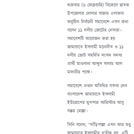
শুক্রবার (৬ ফেব্রুয়ারি) বিকেলে ছাতক
উপজেলার দোলার বাজার এলাকায়
অনুষ্ঠিত নির্বাচনী সমাবেশে এসব কথা
বলেন ১১ দলীয় জোটের নেতারা।
সমাবেশটি আয়োজন করা হয়
জামায়াতে ইসলামী মনোনীত ও ১১
দলীয় জোট সমর্থিত সংসদ সদস্য
প্রার্থী মাওলানা আব্দুস সালাম আল
মাদানীর পক্ষে।
সমাবেশে প্রধান অতিথির বক্তব্য দেন
বাংলাদেশ জামায়াতে ইসলামী
ইউরোপের মুখপাত্র ব্যারিস্টার আবু
বক্কর মোল্লা।
তিনি বলেন, “দাঁড়িপাল্লা এখন আর শুধু
জামায়াতে ইসলামীর প্রতীক নয়, এটি