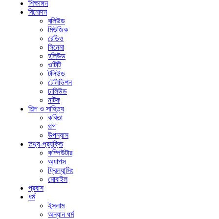
শিক্ষাঙ্গন
বিনোদন
বলিউড
মিউজিক
রেডিও
সিনেমা
হলিউড
ওটিটি
টলিউড
টেলিভিশন
ঢালিউড
নাটক
শিল্প ও সাহিত্য
কবিতা
গল্প
উপন্যাস
তথ্য-প্রযুক্তি
কম্পিউটার
অ্যাপস
ফ্রিল্যান্সিং
মোবাইল
প্রবাস
ধর্ম
ইসলাম
অন্যান ধর্ম