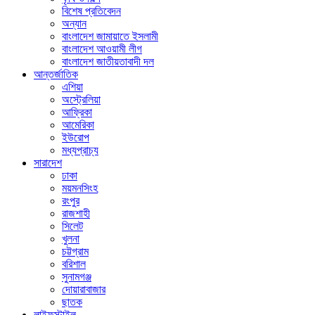
বিশেষ প্রতিবেদন
অন্যান
বাংলাদেশ জামায়াতে ইসলামী
বাংলাদেশ আওয়ামী লীগ
বাংলাদেশ জাতীয়তাবাদী দল
আন্তর্জাতিক
এশিয়া
অস্ট্রেলিয়া
আফ্রিকা
আমেরিকা
ইউরোপ
মধ্যপ্রাচ্য
সারাদেশ
ঢাকা
ময়মনসিংহ
রংপুর
রাজশাহী
সিলেট
খুলনা
চট্টগ্রাম
বরিশাল
সুনামগঞ্জ
দোয়ারাবাজার
ছাতক
লাইফস্টাইল