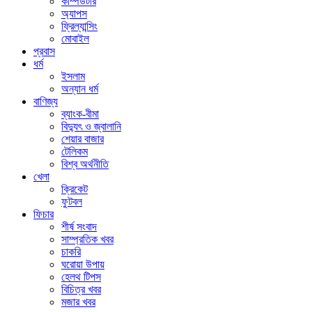
কম্পিউটার
অ্যাপস
ফ্রিল্যান্সিং
মোবাইল
প্রবাস
ধর্ম
ইসলাম
অন্যান ধর্ম
বাণিজ্য
ব্যাংক-বীমা
বিদ্যুৎ ও জ্বালানি
শেয়ার বাজার
টেলিকম
বিশ্ব অর্থনীতি
খেলা
ক্রিকেট
ফুটবল
ফিচার
শীর্ষ সংবাদ
সাম্প্রতিক খবর
চাকরি
ঘরোয়া উপায়
হেলথ টিপস
বিচিত্র খবর
মজার খবর