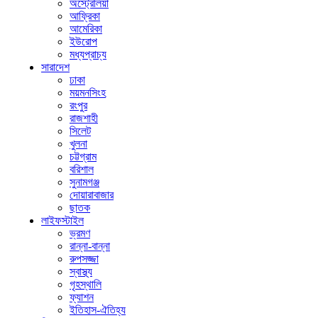
অস্ট্রেলিয়া
আফ্রিকা
আমেরিকা
ইউরোপ
মধ্যপ্রাচ্য
সারাদেশ
ঢাকা
ময়মনসিংহ
রংপুর
রাজশাহী
সিলেট
খুলনা
চট্টগ্রাম
বরিশাল
সুনামগঞ্জ
দোয়ারাবাজার
ছাতক
লাইফস্টাইল
ভ্রমণ
রান্না-বান্না
রুপসজ্জা
স্বাস্থ্য
গৃহস্থালি
ফ্যাশন
ইতিহাস-ঐতিহ্য