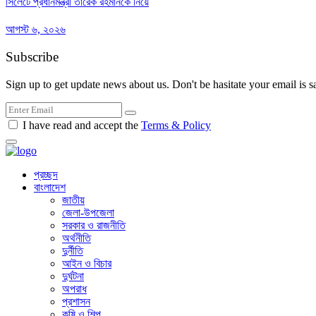
সিলেটে প্রধানমন্ত্রী তারেক রহমানকে নিয়ে
আগস্ট ৬, ২০২৬
Subscribe
Sign up to get update news about us. Don't be hasitate your email is s
I have read and accept the
Terms & Policy
প্রচ্ছদ
বাংলাদেশ
জাতীয়
জেলা-উপজেলা
সরকার ও রাজনীতি
অর্থনীতি
দুর্নীতি
আইন ও বিচার
দুর্ঘটনা
অপরাধ
প্রশাসন
কৃষি ও শিল্প