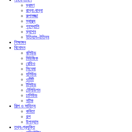
ভ্রমণ
রান্না-বান্না
রুপসজ্জা
স্বাস্থ্য
গৃহস্থালি
ফ্যাশন
ইতিহাস-ঐতিহ্য
শিক্ষাঙ্গন
বিনোদন
বলিউড
মিউজিক
রেডিও
সিনেমা
হলিউড
ওটিটি
টলিউড
টেলিভিশন
ঢালিউড
নাটক
শিল্প ও সাহিত্য
কবিতা
গল্প
উপন্যাস
তথ্য-প্রযুক্তি