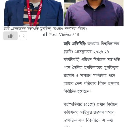
জ‌বি প্রেসক্লা‌বের সভাপ‌তি মুস‌ফিক, সাধারণ সম্পাদক লিমন।
Post Views:
315
0
জবি প্রতিনিধি:
জগন্নাথ বিশ্ববিদ্যালয়
(জবি) প্রেসক্লাবের ২০২৬-২৭
কার্যনির্বাহী পরিষদ নির্বাচনে সভাপতি
পদে দৈনিক ইনকিলাবের মুসফিকুর
রহমান ও সাধারণ সম্পাদক পদে
আমার দেশ পত্রিকার লিমন ইসলাম
নির্বাচিত হয়েছেন।
বৃহস্পতিবার (২১মে) প্রধান নির্বাচন
কমিশনার তাইফুর রহমান তমাল
স্বাক্ষরিত এক বিজ্ঞপ্তিতে এ তথ্য