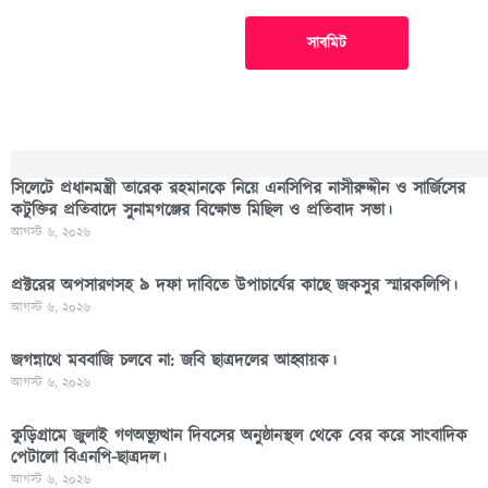
সাবমিট
সিলেটে প্রধানমন্ত্রী তারেক রহমানকে নিয়ে এনসিপির নাসীরুদ্দীন ও সার্জিসের
কটুক্তির প্রতিবাদে সুনামগঞ্জের বিক্ষোভ মিছিল ও প্রতিবাদ সভা।
আগস্ট ৬, ২০২৬
প্রক্টরের অপসারণসহ ৯ দফা দাবিতে উপাচার্যের কাছে জকসুর স্মারকলিপি।
আগস্ট ৬, ২০২৬
জগন্নাথে মববাজি চলবে না: জবি ছাত্রদলের আহ্বায়ক।
আগস্ট ৬, ২০২৬
কুড়িগ্রামে জুলাই গণঅভ্যুত্থান দিবসের অনুষ্ঠানস্থল থেকে বের করে সাংবাদিক
পেটালো বিএনপি-ছাত্রদল।
আগস্ট ৬, ২০২৬