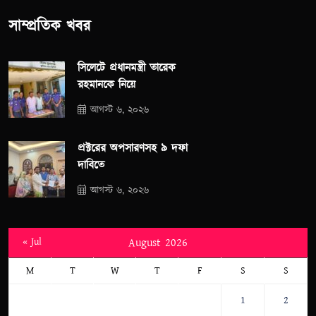
সাম্প্রতিক খবর
সিলেটে প্রধানমন্ত্রী তারেক
রহমানকে নিয়ে
আগস্ট ৬, ২০২৬
প্রক্টরের অপসারণসহ ৯ দফা
দাবিতে
আগস্ট ৬, ২০২৬
« Jul
August 2026
M
T
W
T
F
S
S
1
2