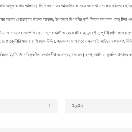
ওলানা আবুল কালাম আজাদ। তিনি রমাদানের আত্মশুদ্ধি ও সংযমের বার্তা সমাজের সর্বস্তরে ছ
েলার সাবেক চেয়ারম্যান ফারুক আহমদ, উপজেলা বিএনপির কৃষি বিষয়ক সম্পাদক সেতু মিয়া
ন জামায়াতের সভাপতি মো. শমশের আলী ও সেক্রেটারি আব্দুর রশীদ, পূর্ব বীরগাঁও জামায়াত
 সেক্রেটারি মাওলানা মিনহাজ উদ্দিন, জয়কলস জামায়াতের সভাপতি সাইদুর রহমানসহ বিভিন্ন
হ বিভিন্ন ইউনিটের দায়িত্বশীল নেতাকর্মীরা অংশগ্রহণ করেন। দেশ, জাতি ও মুসলিম উম্মাহ