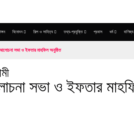
াঙ্গন
বিনোদন
শিল্প ও সাহিত্য
তথ্য-প্রযুক্তি
প্রবাস
ধর্ম
বাণিজ্য
র আলোচনা সভা ও ইফতার মাহফিল অনুষ্ঠিত
ামী
লোচনা সভা ও ইফতার মাহফি