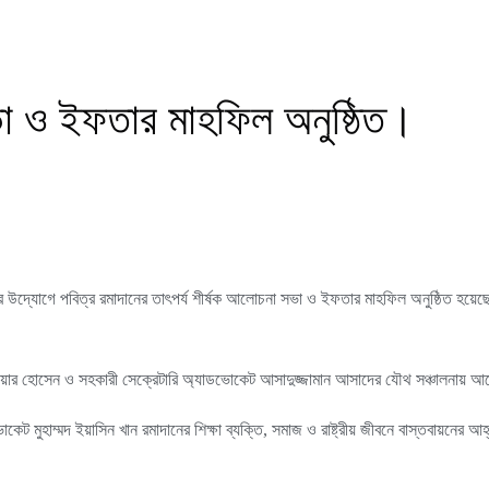
ভা ও ইফতার মাহফিল অনুষ্ঠিত।
 উদ্যোগে পবিত্র রমাদানের তাৎপর্য শীর্ষক আলোচনা সভা ও ইফতার মাহফিল অনুষ্ঠিত হয়েছে। 
োয়ার হোসেন ও সহকারী সেক্রেটারি অ্যাডভোকেট আসাদুজ্জামান আসাদের যৌথ সঞ্চালনায় আ
 মুহাম্মদ ইয়াসিন খান রমাদানের শিক্ষা ব্যক্তি, সমাজ ও রাষ্ট্রীয় জীবনে বাস্তবায়নের আ