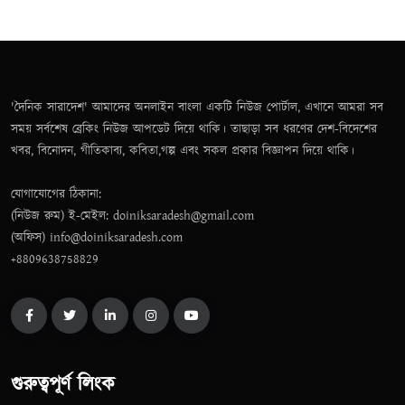
'দৈনিক সারাদেশ' আমাদের অনলাইন বাংলা একটি নিউজ পোর্টাল, এখানে আমরা সব
সময় সর্বশেষ ব্রেকিং নিউজ আপডেট দিয়ে থাকি। তাছাড়া সব ধরণের দেশ-বিদেশের
খবর, বিনোদন, গীতিকাব্য, কবিতা,গল্প এবং সকল প্রকার বিজ্ঞাপন দিয়ে থাকি।
যোগাযোগের ঠিকানা:
(নিউজ রুম) ই-মেইল: doiniksaradesh@gmail.com
(অফিস) info@doiniksaradesh.com
+8809638758829
গুরুত্বপূর্ণ লিংক