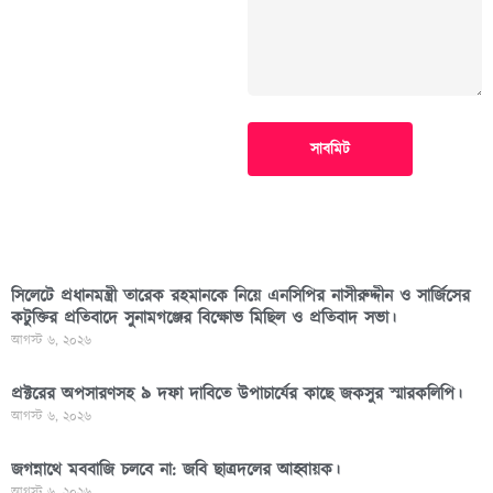
সাবমিট
সিলেটে প্রধানমন্ত্রী তারেক রহমানকে নিয়ে এনসিপির নাসীরুদ্দীন ও সার্জিসের
কটুক্তির প্রতিবাদে সুনামগঞ্জের বিক্ষোভ মিছিল ও প্রতিবাদ সভা।
আগস্ট ৬, ২০২৬
প্রক্টরের অপসারণসহ ৯ দফা দাবিতে উপাচার্যের কাছে জকসুর স্মারকলিপি।
আগস্ট ৬, ২০২৬
জগন্নাথে মববাজি চলবে না: জবি ছাত্রদলের আহ্বায়ক।
আগস্ট ৬, ২০২৬