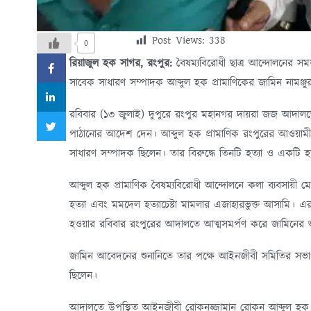
Post Views:
338
0
রিয়াজুল হক সাগর, রংপুর:
বৈষম্যবিরোধী ছাত্র আন্দোলনের স
সাবেক সাধারণ সম্পাদক আব্দুল হক প্রামাণিকের জামিন নামঞ
রবিবার (১৩ জুলাই) দুপুরে রংপুর মহানগর দায়রা জজ আদালত
পাঠানোর আদেশ দেন। আব্দুল হক প্রামাণিক রংপুরের আওয়া
সাধারণ সম্পাদক ছিলেন। তার বিরুদ্ধে তিনটি হত্যা ও একটি হত্
আব্দুল হক প্রামাণিক বৈষম্যবিরোধী আন্দোলনে কলা ব্যবসায়ী মের
হত্যা এবং মমদেল হত্যাচেষ্টা মামলার এজাহারভুক্ত আসামি।
হওয়ার রবিবার রংপুরের আদালতে আত্মসমর্পণ করে জামিনের
জামিন আবেদনের শুনানিতে তার পক্ষে আইনজীবী সমিতির সভ
ছিলেন।
আদালতে উপস্থিত আইনজীবী রোকনুজ্জামান রোকন আব্দুল হক প্র