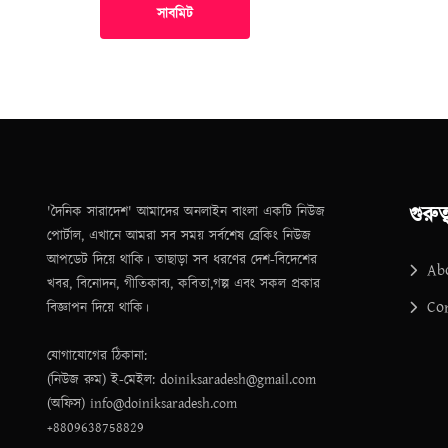
সাবমিট
গুরুত
'দৈনিক সারাদেশ' আমাদের অনলাইন বাংলা একটি নিউজ
পোর্টাল, এখানে আমরা সব সময় সর্বশেষ ব্রেকিং নিউজ
আপডেট দিয়ে থাকি। তাছাড়া সব ধরণের দেশ-বিদেশের
Ab
খবর, বিনোদন, গীতিকাব্য, কবিতা,গল্প এবং সকল প্রকার
Co
বিজ্ঞাপন দিয়ে থাকি।
যোগাযোগের ঠিকানা:
(নিউজ রুম) ই-মেইল: doiniksaradesh@gmail.com
(অফিস) info@doiniksaradesh.com
+8809638758829