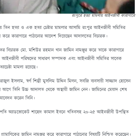
রংপুরে হত্যা মামলায় আইনজীবী কারাগারে
ময় তিন হত্যা ও এক হত্যা চেষ্টার মামলার আসামি রংপুর আইনজীবী সমিতির
্জুর করে কারাগারে পাঠানোর আদেশ দিয়েছেন আদালতের বিচারক।
ের বিচারক মো. মশিউর রহমান খান জামিন নামঞ্জুর করে তাকে কারাগারে
মী আইনজীবী পরিষদের সাধারণ সম্পাদক এবং আইনজীবী সমিতির সাবেক
যাচেষ্টা মামলা রয়েছে।
াজুল ইসলাম, স্বর্ণ শিল্পী মুসলিম উদ্দিন মিলন, সবজি ব্যবসায়ী সাজ্জাদ হোসেন
 এর আগে তিনি উচ্চ আদালত থেকে অস্থায়ী জামিন নেন। জামিনের মেয়াদ শেষ
 আবেদন করেন তিনি।
াপতি অ্যাডভোকেট শাহেদ কামাল ইবনে খতিবসহ ২০-২৫ আইনজীবী উপস্থিত
ামাণিকের জামিন নামঞ্জুর করে কারাগারে পাঠানোর বিষয়টি নিশ্চিত করেছেন।