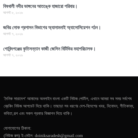
বিষখালী নদীর ভাঙ্গনের আতঙ্কে হাজারো পরিবার।
আগস্ট ৮, ২০২৬
জবির লোক প্রশাসন বিভাগের অ্যালামনাই অ্যাসোসিয়েশন গঠন।
আগস্ট ৭, ২০২৬
গোবিন্দগঞ্জের কৃতিসন্তান কাজী জেসিন বিটিভির মহাপরিচালক।
আগস্ট ৭, ২০২৬
'দৈনিক সারাদেশ' আমাদের অনলাইন বাংলা একটি নিউজ পোর্টাল, এখানে আমরা সব সময় সর্বশেষ
ব্রেকিং নিউজ আপডেট দিয়ে থাকি। তাছাড়া সব ধরণের দেশ-বিদেশের খবর, বিনোদন, গীতিকাব্য,
কবিতা,গল্প এবং সকল প্রকার বিজ্ঞাপন দিয়ে থাকি।
যোগাযোগের ঠিকানা:
(নিউজ রুম) ই-মেইল: doiniksaradesh@gmail.com