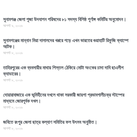
সুনামগঞ্জ জেলা পূজা উদযাপন পরিষদের ৮১ সদস্য বিশিষ্ঠ পূর্ণাঙ্গ কমিটির অনুমোদন।
আগস্ট ৯, ২০২৬
সুনামগঞ্জের মান্নান মিয়া দালালদের খপ্পরে পড়ে এখন ভারতের গুয়াহাটি রিফুজি ক্যাম্পে
আটক।
আগস্ট ৮, ২০২৬
তাহিরপুরের এক ব্যবসায়ীর মাথায় পিস্তল ঠেকিয়ে মোটা অংকের চাদা দাবি ছাএলীগ
ক্যাডারের।
আগস্ট ৮, ২০২৬
দোয়ারাবাজারে এক ভূমিহীনের দখলে থাকা সরকারী জায়গা প্রভাবশালীচক্র স্টাম্পের
মাধ্যমে জোরপূর্বক দখল।
আগস্ট ৮, ২০২৬
জবিতে রংপুর জেলা ছাত্র কল্যাণ সমিতির ফল উৎসব অনুষ্ঠিত।
আগস্ট ৮, ২০২৬