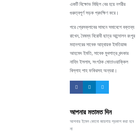
একটি বিক্ষোভ মিছিল বের হয়ে নগরীর
গুরুত্বপূর্ণ সড়ক প্রদক্ষিণ করে।
পরে প্রেসক্লাবের সামনে সমাবেশে বক্তব্য
রাখেন, বৈষম্য বিরোধী ছাত্র আন্দোলন রংপুর
মহানগরের সাবেক আহ্বায়ক ইমতিয়াজ
আহমেদ ইমতি, সাবেক মুখপাত্র খন্দকার
নাহিদ ইসলাম, সংগঠক মোতাওয়াক্কিল
বিল্লাহ শাহ ফকিরসহ অন্যরা।
আপনার মতামত দিন
আপনার ইমেল কোনো জায়গায় প্রকাশ করা হবে
না