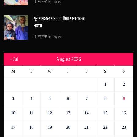
আগস্ট ৯, ২০২৬
সুনামগঞ্জের মান্নান মিয়া দালালদের
খপ্পরে
আগস্ট ৮, ২০২৬
August 2026
« Jul
M
T
W
T
F
S
S
1
2
3
4
5
6
7
8
9
10
11
12
13
14
15
16
17
18
19
20
21
22
23